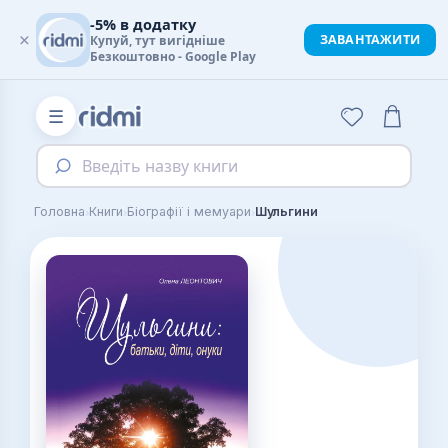
-5% в додатку
×
ЗАВАНТАЖИТИ
Купуй, тут вигідніше
Безкоштовно - Google Play
☰
Введіть назву книги
›
›
›
Головна
Книги
Біографії і мемуари
Шульгини