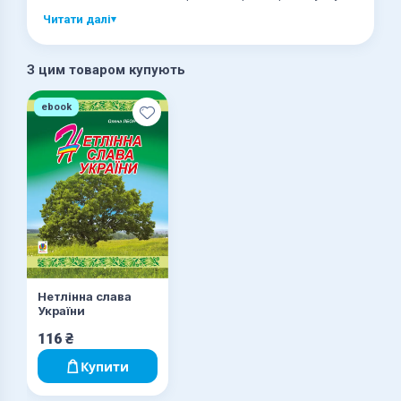
Видання розраховане на широке коло читачів.
Читати далі
▾
З цим товаром купують
ebook
Нетлінна слава
України
116
₴
Купити