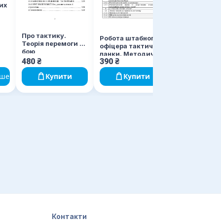
роти (взводу
их
Про тактику.
Робота штабного
Теорія перемоги в
офіцера тактичної
бою
ланки. Методичні
480
₴
390
₴
240
₴
рекомендації
ьше
Купити
Купити
Купи
Контакти