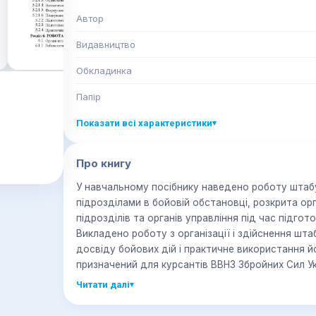
Автор
Видавництво
Обкладинка
Папір
Показати всі характеристики
▾
Про книгу
У навчальному посібнику наведено роботу штабу
підрозділами в бойовій обстановці, розкрита ор
підрозділів та органів управління під час підгото
Викладено роботу з організації і здійснення шт
досвіду бойових дій і практичне використання йо
призначений для курсантів ВВНЗ Збройних Сил Ук
підрозділів
Читати далі
▾