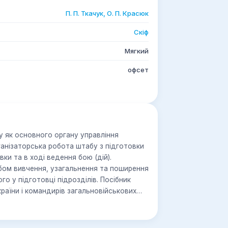
П. П. Ткачук, О. П. Красюк
Скіф
Мягкий
офсет
 як основного органу управління
ганізаторська робота штабу з підготовки
вки та в ході ведення бою (дій).
абом вивчення, узагальнення та поширення
го у підготовці підрозділів. Посібник
раїни і командирів загальновійськових