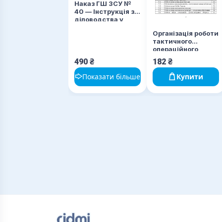
Наказ ГШ ЗСУ №
40 — Інструкція з
діловодства у
Збройних Силах
Організація роботи
України + Додатки
тактичного
(зі змінами 2026
операційного
рік)
центру. Методичні
490
₴
182
₴
рекомендації.
Показати більше
Купити