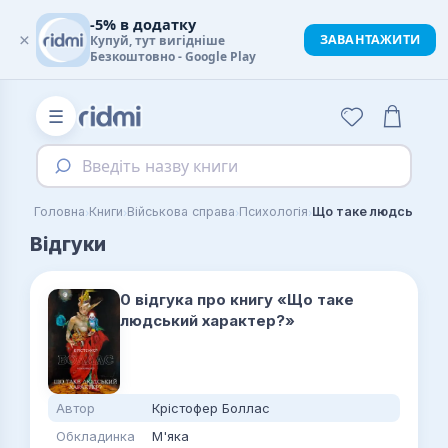
-5% в додатку
×
ЗАВАНТАЖИТИ
Купуй, тут вигідніше
Безкоштовно - Google Play
☰
Введіть назву книги
›
›
›
›
Головна
Книги
Військова справа
Психологія
Що таке людський х
Відгуки
0 відгука про книгу «Що таке
людський характер?»
Автор
Крістофер Боллас
Обкладинка
М'яка