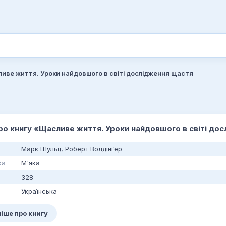
иве життя. Уроки найдовшого в світі дослідження щастя
про книгу «Щасливе життя. Уроки найдовшого в світі до
Марк Шульц, Роберт Волдінґер
ка
М'яка
328
Українська
іше про книгу