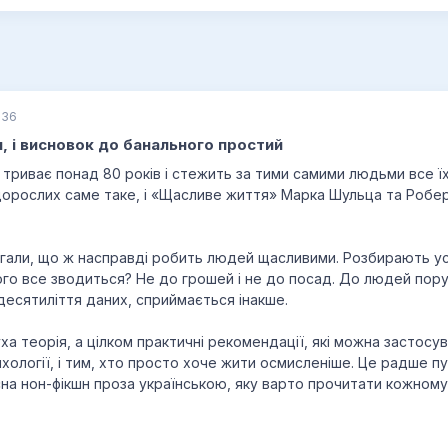
:36
, і висновок до банального простий
 триває понад 80 років і стежить за тими самими людьми все ї
орослих саме таке, і «Щасливе життя» Марка Шульца та Робер
гали, що ж насправді робить людей щасливими. Розбирають усе
чого все зводиться? Не до грошей і не до посад. До людей пору
десятиліття даних, сприймається інакше.
ха теорія, а цілком практичні рекомендації, які можна застосу
хології, і тим, хто просто хоче жити осмисленіше. Це радше пу
на нон-фікшн проза українською, яку варто прочитати кожному,