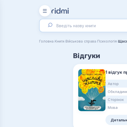
☰
›
›
›
›
Головна
Книги
Військова справа
Психологія
Щасл
Відгуки
1 відгук 
Автор
Обкладин
Сторінок
Мова
Детальн