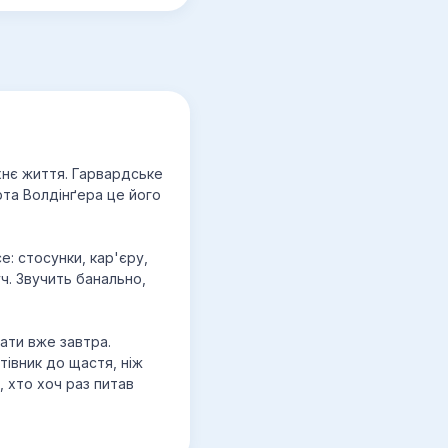
хнє життя. Гарвардське
та Волдінґера це його
: стосунки, кар'єру,
ч. Звучить банально,
вати вже завтра.
тівник до щастя, ніж
 хто хоч раз питав