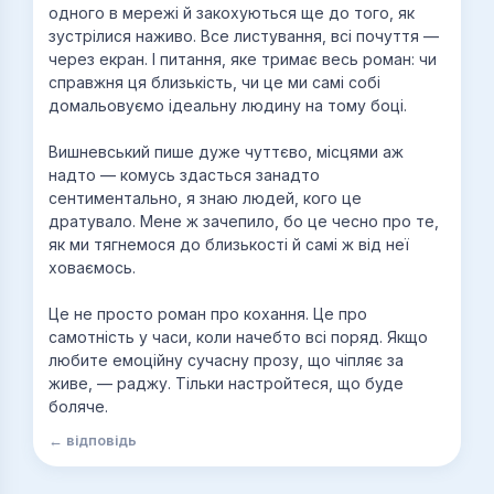
одного в мережі й закохуються ще до того, як
зустрілися наживо. Все листування, всі почуття —
через екран. І питання, яке тримає весь роман: чи
справжня ця близькість, чи це ми самі собі
домальовуємо ідеальну людину на тому боці.
Вишневський пише дуже чуттєво, місцями аж
надто — комусь здасться занадто
сентиментально, я знаю людей, кого це
дратувало. Мене ж зачепило, бо це чесно про те,
як ми тягнемося до близькості й самі ж від неї
ховаємось.
Це не просто роман про кохання. Це про
самотність у часи, коли начебто всі поряд. Якщо
любите емоційну сучасну прозу, що чіпляє за
живе, — раджу. Тільки настройтеся, що буде
боляче.
← відповідь