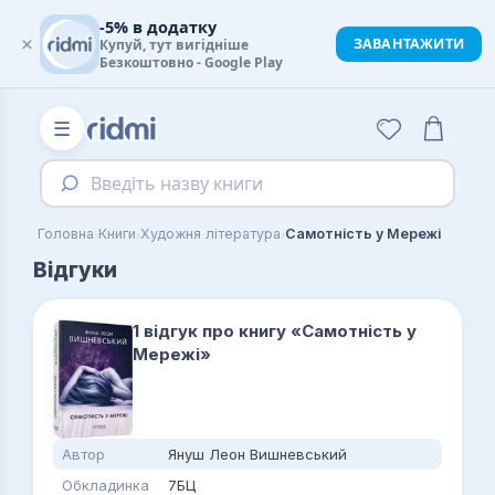
-5% в додатку
×
ЗАВАНТАЖИТИ
Купуй, тут вигідніше
Безкоштовно - Google Play
☰
Введіть назву книги
›
›
›
Головна
Книги
Художня література
Самотність у Мережі
Відгуки
1 відгук про книгу «Самотність у
Мережі»
Автор
Януш Леон Вишневський
Обкладинка
7БЦ