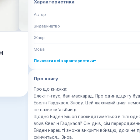
Характеристики
Автор
Видавництво
Жанр
Мова
н
Показати всі характеристики
▾
Про книгу
Про що книжка:
Блекгіт-гаус, бал-маскарад. Про одинадцяту б
Евелін Гардкасл. Знову. Цей жахливий цикл немо
не назве ім'я вбивці.
Щодня Ейден Бішоп прокидатиметься в тілі одно
вбив Євелін Гардкасл? Сім днів, сім перероджен
Ейден нарешті зможе викрити вбивцю, доки не пр
скінчиться… Знов.