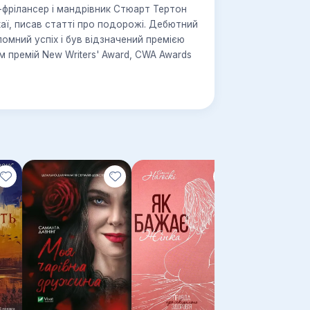
-фрілансер і мандрівник Стюарт Тертон
хаї, писав статті про подорожі. Дебютний
омний успіх і був відзначений премією
м премій New Writers' Award, CWA Awards