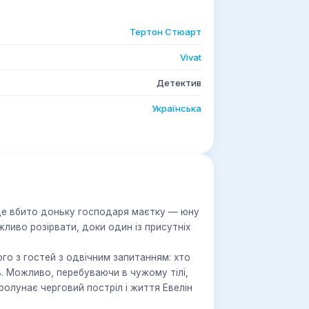
Тертон Стюарт
Vivat
Детектив
Українська
уде вбито доньку господаря маєтку — юну
жливо розірвати, доки один із присутніх
го з гостей з одвічним запитанням: хто
ь. Можливо, перебуваючи в чужому тілі,
олунає черговий постріл і життя Евелін