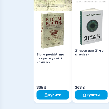
21 урок для 21-го
Вісім релігій, що
століття
панують у світі:
чому їхні
відмінності мають
значення
336
₴
368
₴
Купити
Купити