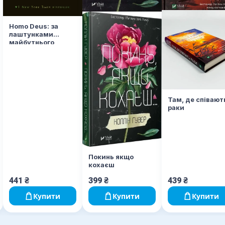
Homo Deus: за
лаштунками
майбутнього
Там, де співают
раки
Покинь якщо
кохаєш
441
₴
399
₴
439
₴
Купити
Купити
Купити