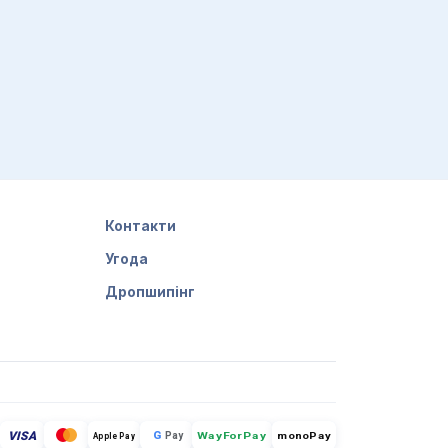
Контакти
Угода
Дропшипінг
VISA
G
Pay
monoPay
Apple Pay
WayForPay