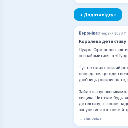
+ Додати відгук
Вероніка
3 червня 2026 11
Королева детективу в
Пуаро. Сіро-зелені кліти
познайомитися, а «Пуаро 
Тут не один великий ром
оповідання це один веч
дрібниць розкриває те,
Зайде шанувальникам кл
сищика. Читачам будь-я
детективу, її твори над
зануритися в інтриги й т
← відповідь