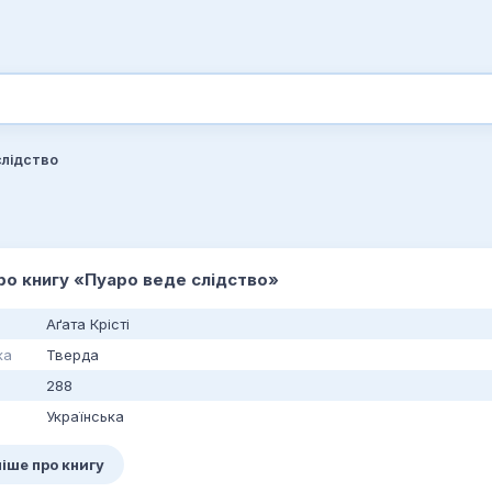
слідство
про книгу «Пуаро веде слідство»
Аґата Крісті
ка
Тверда
288
Українська
іше про книгу