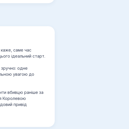
е каже, саме час
 цього ідеальний старт.
е зручно: одне
альною увагою до
вити вбивцю раніше за
ся Королевою
удовий привід