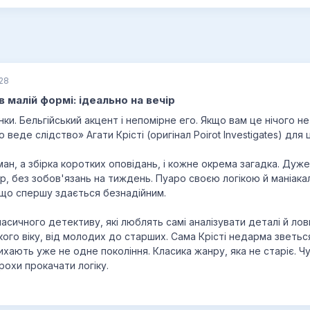
:28
 малій формі: ідеально на вечір
нки. Бельгійський акцент і непомірне его. Якщо вам це нічого н
веде слідство» Агати Крісті (оригінал Poirot Investigates) для
ан, а збірка коротких оповідань, і кожне окрема загадка. Дуж
ір, без зобов'язань на тиждень. Пуаро своєю логікою й маніак
 що спершу здається безнадійним.
асичного детективу, які люблять самі аналізувати деталі й ло
кого віку, від молодих до старших. Сама Крісті недарма зветь
ихають уже не одне покоління. Класика жанру, яка не старіє. Ч
рохи прокачати логіку.