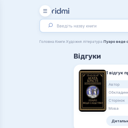
☰
›
›
›
Головна
Книги
Художня література
Пуаро веде 
Відгуки
1 відгук 
Автор
Обкладин
Сторінок
Мова
Детальн