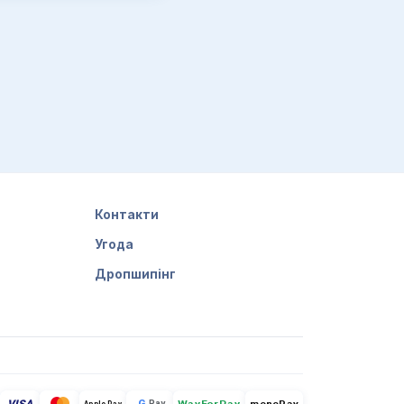
Контакти
Угода
Дропшипінг
G
Pay
monoPay