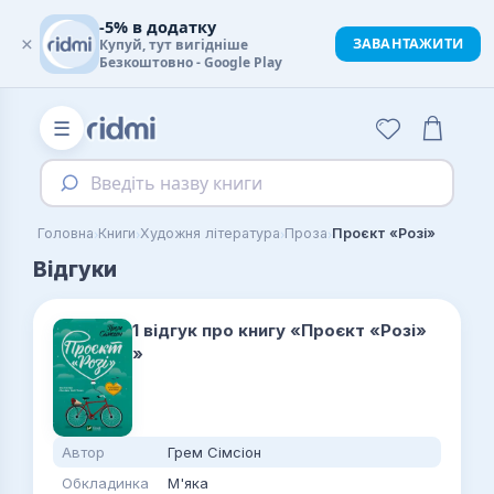
-5% в додатку
×
ЗАВАНТАЖИТИ
Купуй, тут вигідніше
Безкоштовно - Google Play
☰
Введіть назву книги
›
›
›
›
Головна
Книги
Художня література
Проза
Проєкт «Розі»
Відгуки
1 відгук про книгу «Проєкт «Розі»
»
Автор
Грем Сімсіон
Обкладинка
М'яка