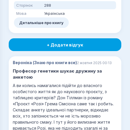
Сторінок
288
Мова
Українська
Детальніше про книгу
+ Додати відгук
Вероніка (Знаю про книги все)
2 жовтня 2025 00:13
Професор генетики шукає дружину за
анкетою
А ви колись намагалися підійти до власного
особистого життя як до наукового проєкту, з
таблицею критеріїв? Дон Тіллман із роману
«Проєкт «Розі» Грема Сімсіона саме так і робить.
Складає анкету ідеальної партнерки, відкидає
всіх, хто запізнюється чи не їсть морозиво
правильного смаку. І тут у його вилизане життя
вривається Розі, яка не підходить узагалі ні за