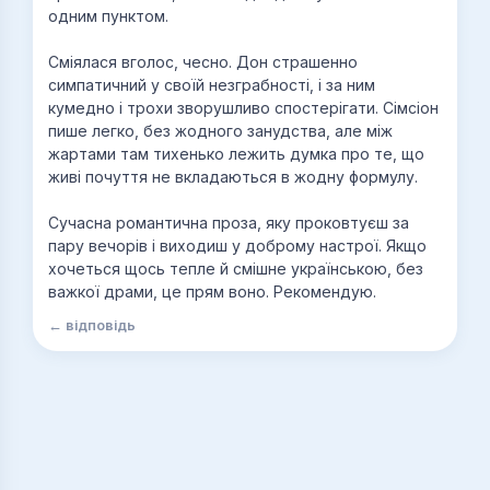
одним пунктом.
Сміялася вголос, чесно. Дон страшенно
симпатичний у своїй незграбності, і за ним
кумедно і трохи зворушливо спостерігати. Сімсіон
пише легко, без жодного занудства, але між
жартами там тихенько лежить думка про те, що
живі почуття не вкладаються в жодну формулу.
Сучасна романтична проза, яку проковтуєш за
пару вечорів і виходиш у доброму настрої. Якщо
хочеться щось тепле й смішне українською, без
важкої драми, це прям воно. Рекомендую.
← відповідь