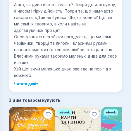
А що, як дива все ж існують? Попри доволі сумну,
а часом і гірку дійсність. Попри те, що нам часто
говорять: «Див не буває». Що, як вони є? Що, як
ми самі їх творимо, інколи навіть не
здогадуючись про це?
Оповідання із цієї збірки нагадують, що ми самі
чарівники, творці та янголи і власними руками
наповнюємо життя теплом, любов’ю та радістю.
Власними руками творимо маленькі дива для себе
й інших.
Хай цієї зими маленьке диво завітає на поріг до
кожного.
Читати далі
▾
З цим товаром купують
ebook
ebook