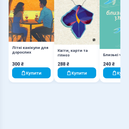
Літні канікули для
Квіти, карти та
дорослих
Близькі чуж
гіпноз
300
₴
288
₴
240
₴
Купити
Купити
Купи