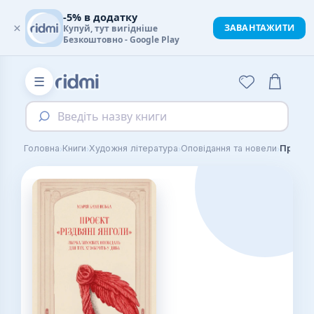
-5% в додатку
×
ЗАВАНТАЖИТИ
Купуй, тут вигідніше
Безкоштовно - Google Play
☰
Введіть назву книги
›
›
›
›
Головна
Книги
Художня література
Оповідання та новели