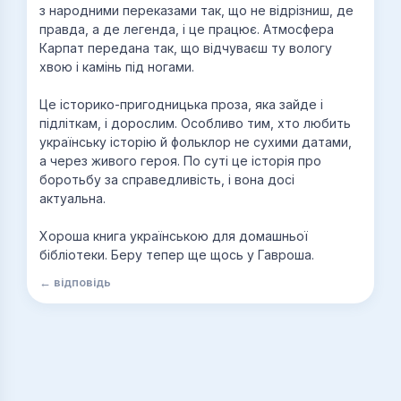
з народними переказами так, що не відрізниш, де
правда, а де легенда, і це працює. Атмосфера
Карпат передана так, що відчуваєш ту вологу
хвою і камінь під ногами.
Це історико-пригодницька проза, яка зайде і
підліткам, і дорослим. Особливо тим, хто любить
українську історію й фольклор не сухими датами,
а через живого героя. По суті це історія про
боротьбу за справедливість, і вона досі
актуальна.
Хороша книга українською для домашньої
бібліотеки. Беру тепер ще щось у Гавроша.
← відповідь