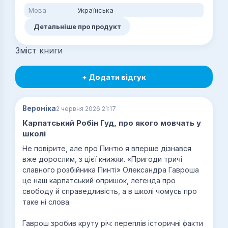
Мова
Українська
Детальніше про продукт
Зміст книги
+ Додати відгук
Вероніка
2 червня 2026 21:17
Карпатський Робін Гуд, про якого мовчать у
школі
Не повірите, але про Пинтю я вперше дізнався
вже дорослим, з цієї книжки. «Пригоди тричі
славного розбійника Пинті» Олександра Гавроша
це наш карпатський опришок, легенда про
свободу й справедливість, а в школі чомусь про
таке ні слова.
Гаврош зробив круту річ: переплів історичні факти