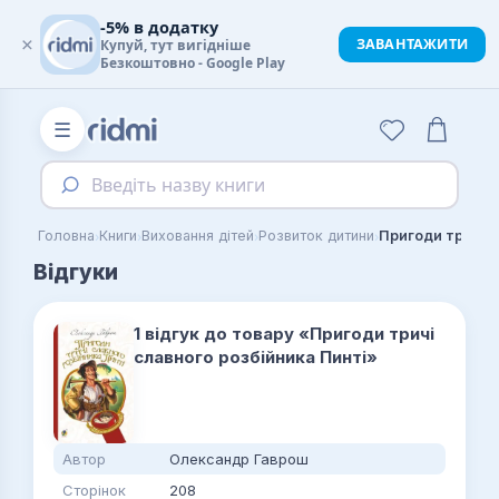
-5% в додатку
×
ЗАВАНТАЖИТИ
Купуй, тут вигідніше
Безкоштовно - Google Play
☰
Введіть назву книги
›
›
›
›
Головна
Книги
Виховання дітей
Розвиток дитини
Відгуки
1 відгук до товару «Пригоди тричі
славного розбійника Пинті»
Автор
Олександр Гаврош
Сторінок
208