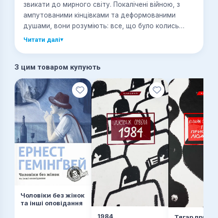
звикати до мирного світу. Покалічені війною, з
ампутованими кінцівками та деформованими
душами, вони розуміють: все, що було колись
важливим, втратило значення. Попри страх,
Читати далі
▾
безнадію, самотність колишні солдати
намагаються шукати новий сенс життя. Але не у
З цим товаром купують
кожного буде шанс почати все спочатку. Так вони
повернулися з війни. Та чи закінчилася вона для
них остаточно?
Чоловіки без жінок
та інші оповідання
1984
Тягар прист