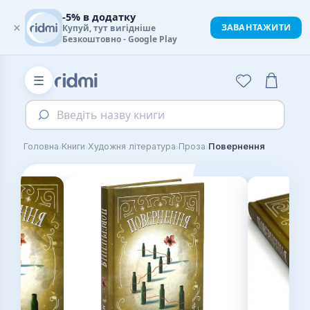
-5% в додатку
×
ЗАВАНТАЖИТИ
Купуй, тут вигідніше
Безкоштовно - Google Play
☰
Введіть назву книги
›
›
›
›
Головна
Книги
Художня література
Проза
Повернення