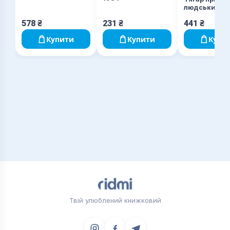
людських
578
₴
231
₴
441
₴
Купити
Купити
Купи
Твій улюблений книжковий