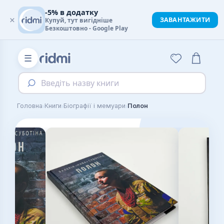
-5% в додатку
×
ЗАВАНТАЖИТИ
Купуй, тут вигідніше
Безкоштовно - Google Play
☰
Введіть назву книги
›
›
›
Головна
Книги
Біографії і мемуари
Полон