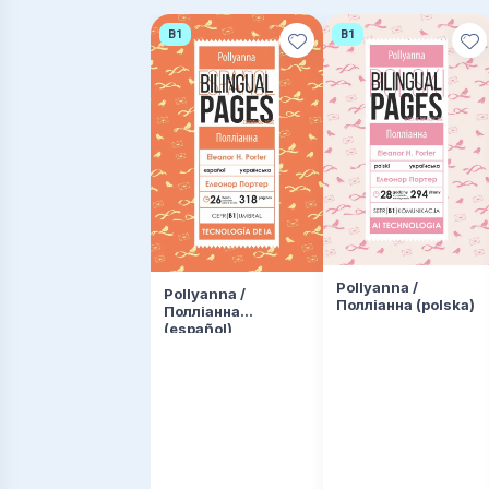
B1
В1
Pollyanna /
Pollyanna /
Полліанна (polska)
Полліанна
(español)