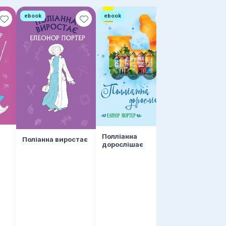
ebook
ebook
ebook
Полліанна
дорослішає
Полліанна
Поліанна виростає
дорослішає