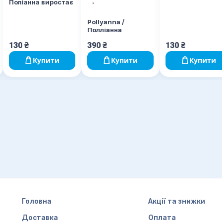
Поліанна виростає
Pollyanna /
Полліанна
130
₴
390
₴
130
₴
Купити
Купити
Купити
Головна
Акції та знижки
Доставка
Оплата