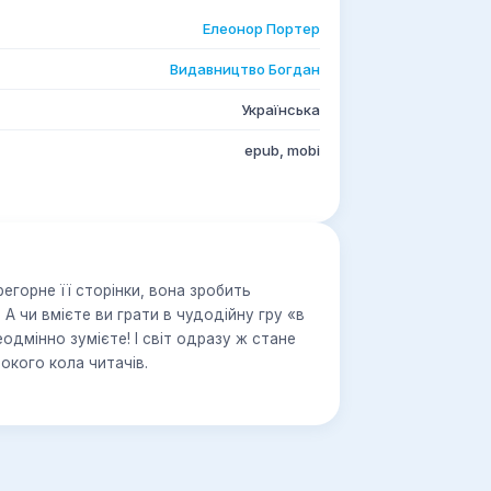
Елеонор Портер
Видавництво Богдан
Українська
epub, mobi
егорне її сторінки, вона зробить
А чи вмієте ви грати в чудодійну гру «в
одмінно зумієте! І світ одразу ж стане
кого кола читачів.