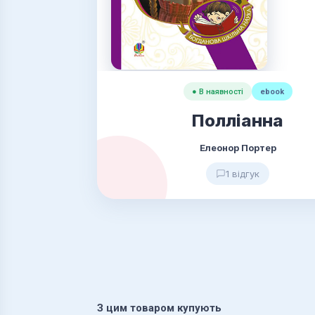
● В наявності
ebook
Полліанна
Елеонор Портер
1 відгук
З цим товаром купують