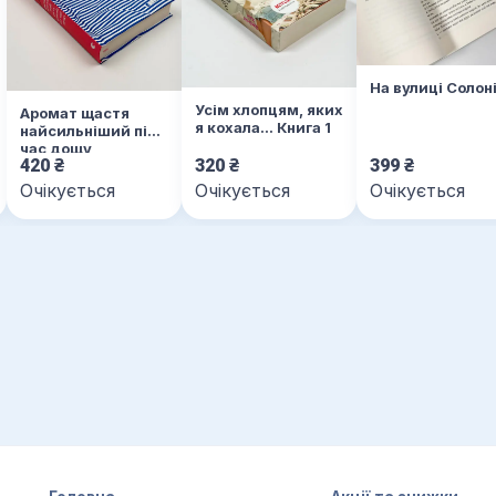
На вулиці Солон
Усім хлопцям, яких
Аромат щастя
я кохала... Книга 1
найсильніший під
час дощу
420
₴
320
₴
399
₴
Очікується
Очікується
Очікується