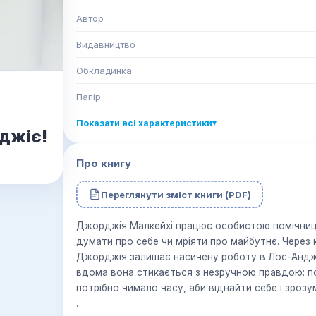
Автор
Видавництво
Обкладинка
Папір
Показати всі характеристики
▾
джіє!
Про книгу
Переглянути зміст книги (PDF)
Джорджія Малкейхі працює особистою помічниц
думати про себе чи мріяти про майбутнє. Через к
Джорджія залишає насичену роботу в Лос-Анджел
вдома вона стикається з незручною правдою: п
потрібно чимало часу, аби віднайти себе і зрозум