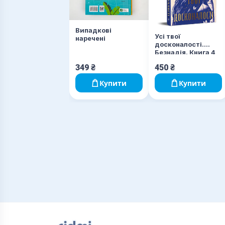
Випадкові
Усі твої
наречені
досконалості.
Безнадія. Книга 4
349
₴
450
₴
Купити
Купити