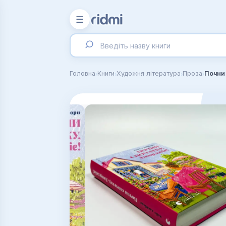
☰
›
›
›
›
Головна
Книги
Художня література
Проза
Почни