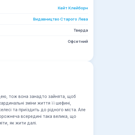
Кейт Клейборн
Видавництво Старого Лева
Тверда
Офсетний
ею, тож вона занадто зайнята, щоб
ардинальні зміни життя її шефині,
есі та приїздить до рідного міста. Але
орожнеча всередині така велика, що
іти, як жити далі.