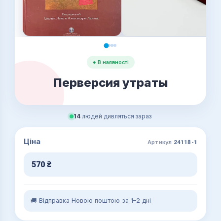
● В наявності
Перверсия утраты
14
людей дивляться зараз
Ціна
Артикул
24118-1
570
₴
🚚 Відправка Новою поштою за 1–2 дні