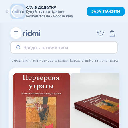
-5% в додатку
×
ЗАВАНТАЖИТИ
Купуй, тут вигідніше
Безкоштовно - Google Play
☰
Введіть назву книги
›
›
›
›
Головна
Книги
Військова справа
Психологія
Когнітивна психологія