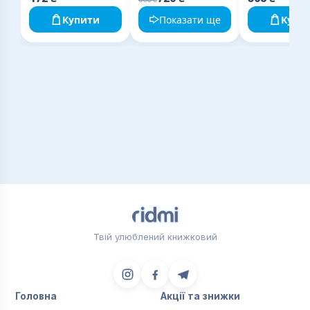
хочете бути
Купити
Показати ще
Купи
Твій улюблений книжковий
Головна
Акції та знижки