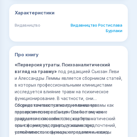
Характеристики
Видавництво
Видавництво Ростислава
Бурлаки
Про книгу
«Перверсия утраты. Психоаналитический
взгляд на травму»
под редакцией Сьюзан Леви
и Алессандры Леммы является сборником статей,
в которых профессиональными клиницистами
исследуется влияние травм на психическое
функционирование. В частности, они
сосредотачиваются на понимании травмы как
Сборник контекстуализирует внешние
перверсии потери с акцентом на том, как
травматические события. Особое значение
разрушение способности скорбеть
придается описанию того, как травматический
трансформирует природу наших предпочтений,
опыт может подорвать психическую
символического функционирования и наших
устойчивость и вызвать определенные виды