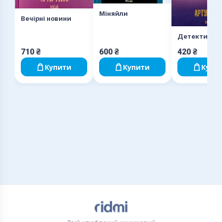
Міняйли
Вечірні новини
Детектив
710
₴
600
₴
420
₴
Купити
Купити
Купи