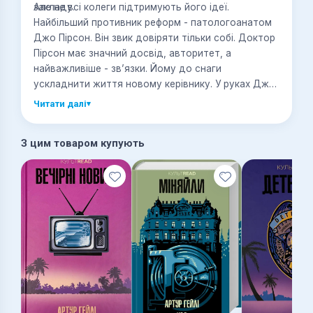
закладу.
Але не всі колеги підтримують його ідеї.
Найбільший противник реформ - патологоанатом
Джо Пірсон. Він звик довіряти тільки собі. Доктор
Пірсон має значний досвід, авторитет, а
найважливіше - зв’язки. Йому до снаги
ускладнити життя новому керівнику. У руках Джо
- остаточні діагнози кожного, хто потрапляє в цю
Читати далі
▾
лікарню. Але, може, настав час поставити діагноз
самому собі?
З цим товаром купують