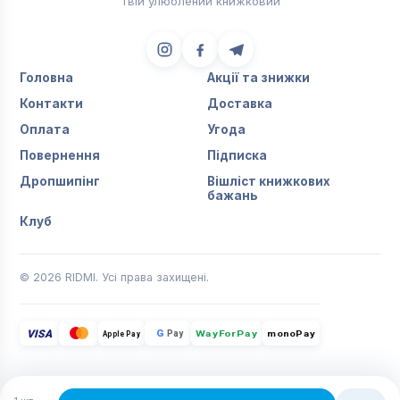
Твій улюблений книжковий
Головна
Акції та знижки
Контакти
Доставка
Оплата
Угода
Повернення
Підписка
Дропшипінг
Вішліст книжкових
бажань
Клуб
© 2026 RIDMI. Усі права захищені.
VISA
G
Pay
monoPay
Apple Pay
WayForPay