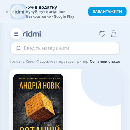
-5% в додатку
×
ЗАВАНТАЖИТИ
Купуй, тут вигідніше
Безкоштовно - Google Play
☰
Введіть назву книги
›
›
›
›
Головна
Книги
Художня література
Трилер
Останній спадок