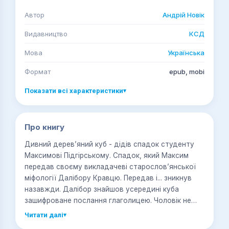
Автор
Андрій Новік
Видавництво
КСД
Мова
Українська
Формат
epub, mobi
Показати всі характеристики
▾
Про книгу
Дивний дерев’яний куб - дідів спадок студенту
Максимові Підгірському. Спадок, який Максим
передав своєму викладачеві старослов’янської
міфології Далібору Кравцю. Передав і... зникнув
назавжди. Далібор знайшов усередині куба
зашифроване послання глаголицею. Чоловік не
знав, що з тієї миті на нього відкрито смертельне
Читати далі
▾
полювання. Дві потужні організації, які роками