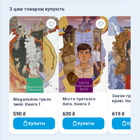
намагаються знищити одна одну, розпочали
З цим товаром купують
запекле змагання. І мета обох - знайти Далібора
якомога раніше. Бо лише він має ключ до загадки
містичного спадку...
Закон третьо
Місто третього
Медальйон трьох
крові. Книга 
бога. Книга 3
змій. Книга 1
590
₴
630
₴
619
₴
Купити
Купити
Купи