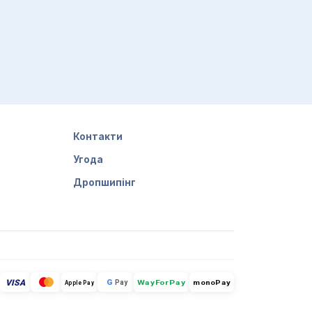
Контакти
Угода
Дропшипінг
VISA
G
Pay
monoPay
Apple Pay
WayForPay