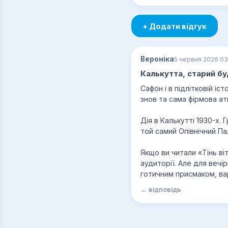
+ Додати відгук
Вероніка
5 червня 2026 03
Калькутта, старий бу
Сафон і в підлітковій іс
знов та сама фірмова атм
Дія в Калькутті 1930-х.
той самий Опівнічний Па
Якщо ви читали «Тінь ві
аудиторії. Але для вечі
готичним присмаком, вар
← відповідь