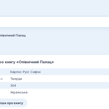
північний Палац
про книгу «Опівнічний Палац»
Карлос Руїс Сафон
ка
Тверда
304
Українська
іше про книгу