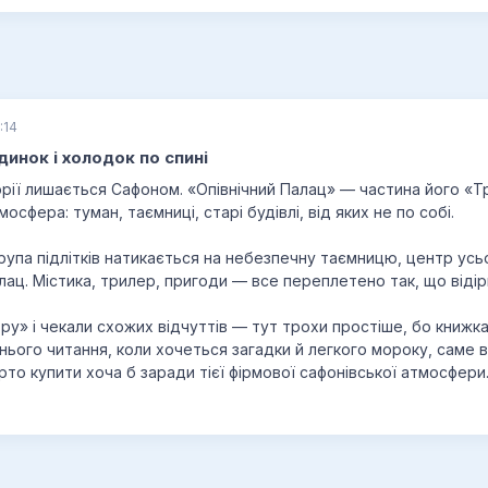
:14
динок і холодок по спині
торії лишається Сафоном. «Опівнічний Палац» — частина його «Тр
осфера: туман, таємниці, старі будівлі, від яких не по собі.
 Група підлітків натикається на небезпечну таємницю, центр ус
лац. Містика, трилер, пригоди — все переплетено так, що віді
тру» і чекали схожих відчуттів — тут трохи простіше, бо книж
рнього читання, коли хочеться загадки й легкого мороку, саме 
то купити хоча б заради тієї фірмової сафонівської атмосфери