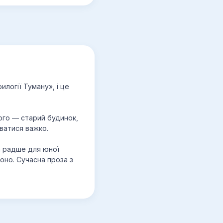
илогії Туману», і це
ього — старий будинок,
рватися важко.
ка радше для юної
воно. Сучасна проза з
.