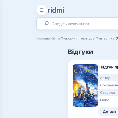
☰
›
›
›
›
Головна
Книги
Художня література
Фантастика
О
Відгуки
1 відгук 
Автор
Обкладин
Сторінок
Мова
Детальн