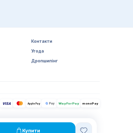
Контакти
Угода
Дропшипінг
VISA
G
Pay
monoPay
Apple Pay
WayForPay
Купити