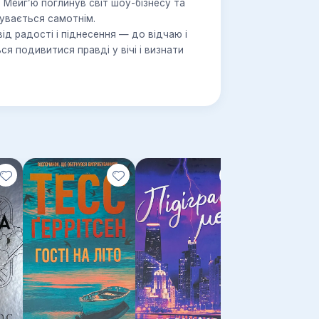
Мейг’ю поглинув світ шоу-бізнесу та
чувається самотнім.
ід радості і піднесення — до відчаю і
я подивитися правді у вічі і визнати