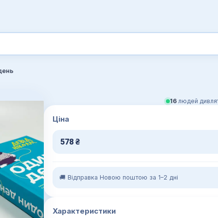
день
16
людей дивлят
Ціна
578
₴
🚚 Відправка Новою поштою за 1–2 дні
Характеристики