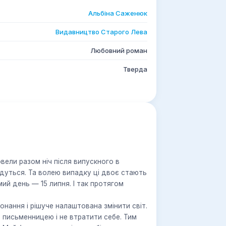
Альбіна Саженюк
Видавництво Старого Лева
Любовний роман
Тверда
вели разом ніч після випускного в
ійдуться. Та волею випадку ці двоє стають
ий день — 15 липня. І так протягом
онання і рішуче налаштована змінити світ.
ти письменницею і не втратити себе. Тим