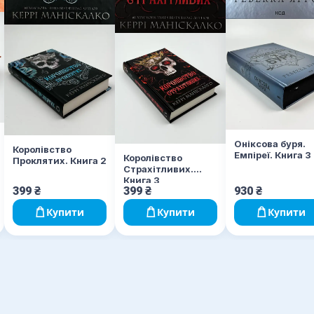
Оніксова буря.
Королівство
Емпіреї. Книга 3
Королівство
Проклятих. Книга 2
Страхітливих.
Книга 3
399
₴
399
₴
930
₴
Купити
Купити
Купити