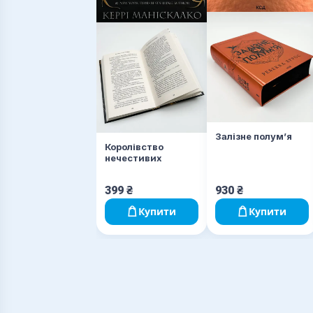
Залізне полумʼя
Королівство
нечестивих
399
₴
930
₴
Купити
Купити