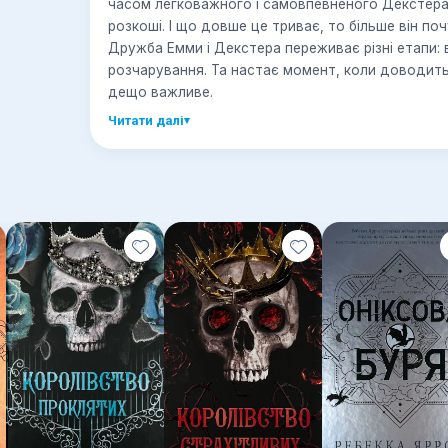
часом легковажного і самовпевненого Декстера 
розкоші. І що довше це триває, то більше він по
Дружба Емми і Декстера переживає різні етапи: в
розчарування. Та настає момент, коли доводитьс
дещо важливе.
Читати далі
▾