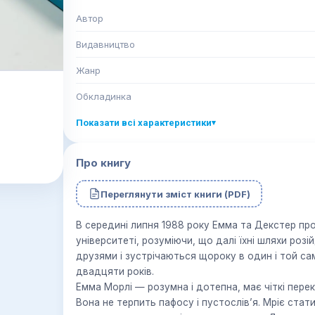
Автор
Видавництво
Жанр
Обкладинка
Показати всі характеристики
▾
Про книгу
Переглянути зміст книги (PDF)
В середині липня 1988 року Емма та Декстер про
університеті, розуміючи, що далі їхні шляхи роз
друзями і зустрічаються щороку в один і той сам
двадцяти років.
Емма Морлі — розумна і дотепна, має чіткі перек
Вона не терпить пафосу і пусто­слів’я. Мріє ста