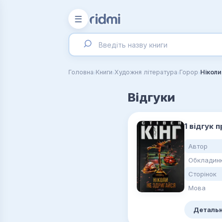
☰
›
›
›
›
Головна
Книги
Художня література
Горор
Ніколи
Відгуки
1 відгук 
Автор
Обкладин
Сторінок
Мова
Детальн