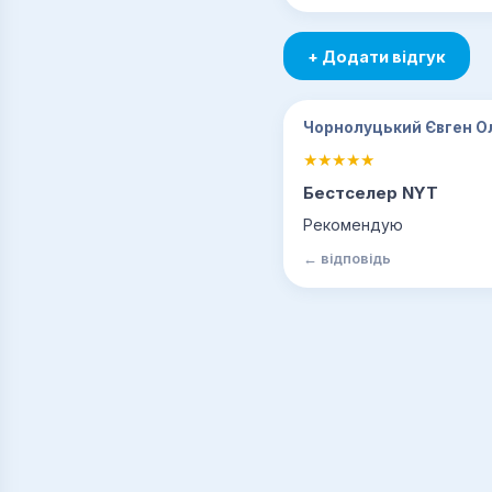
+ Додати відгук
Чорнолуцький Євген О
Бестселер NYT
Рекомендую
← відповідь