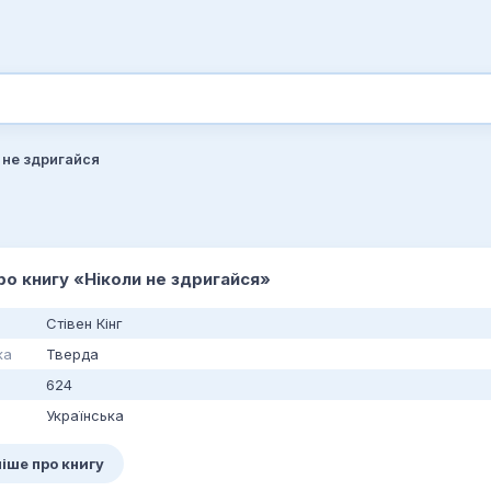
 не здригайся
про книгу «Ніколи не здригайся»
Стівен Кінг
ка
Тверда
624
Українська
іше про книгу