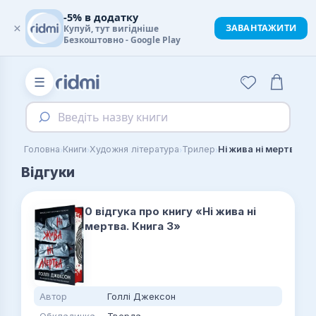
-5% в додатку
×
ЗАВАНТАЖИТИ
Купуй, тут вигідніше
Безкоштовно - Google Play
☰
Введіть назву книги
›
›
›
›
Головна
Книги
Художня література
Трилер
Ні жива ні мертва. К
Відгуки
0 відгука про книгу «Ні жива ні
мертва. Книга 3»
Автор
Голлі Джексон