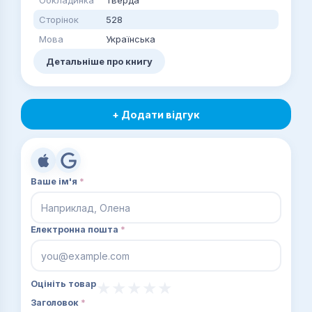
Обкладинка
Тверда
Сторінок
528
Мова
Українська
Детальніше про книгу
+ Додати відгук
Ваше ім'я
*
Електронна пошта
*
Оцініть товар
Заголовок
*