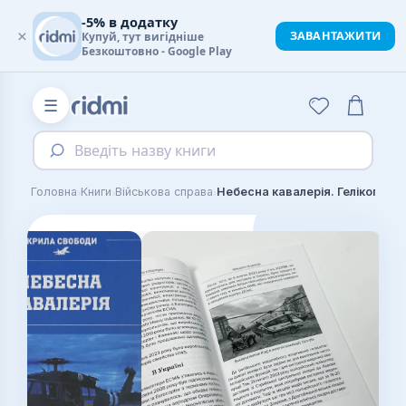
-5% в додатку
×
ЗАВАНТАЖИТИ
Купуй, тут вигідніше
Безкоштовно - Google Play
☰
Введіть назву книги
›
›
›
Головна
Книги
Військова справа