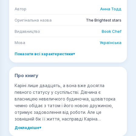
Автор
Анна Тодд
Оригінальна назва
The Brightest stars
Видавництво
Book Chef
Мова
Українська
Показати всі характеристики
▾
Про книгу
Каріні лише двадцять, а вона вже досягла
певного статусу у суспільстві. Дівчина є
власницею невеличкого будиночка, щовівторка
чемно обідає з татом і його новою дружиною,
отримує задоволення від роботи. Але це
зовнішній бік її життя, насправді Каріна
відчайдушно прагне спокою і усамітнення. Зустріч
Докладніше
▾
з мовчазним загадковим Кейлом руйнує її крихкий