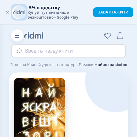
-5% в додатку
×
ЗАВАНТАЖИТИ
Купуй, тут вигідніше
Безкоштовно - Google Play
☰
Введіть назву книги
›
›
›
›
Головна
Книги
Художня література
Романи
Найяскравіші зорі