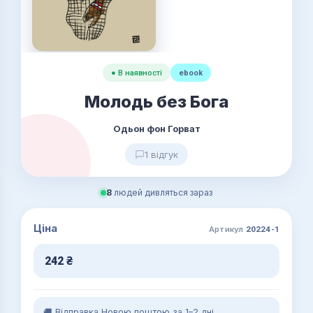
● В наявності
ebook
Молодь без Бога
Одьон фон Горват
1 відгук
8
людей дивляться зараз
Ціна
Артикул
20224-1
242
₴
🚚 Відправка Новою поштою за 1–2 дні