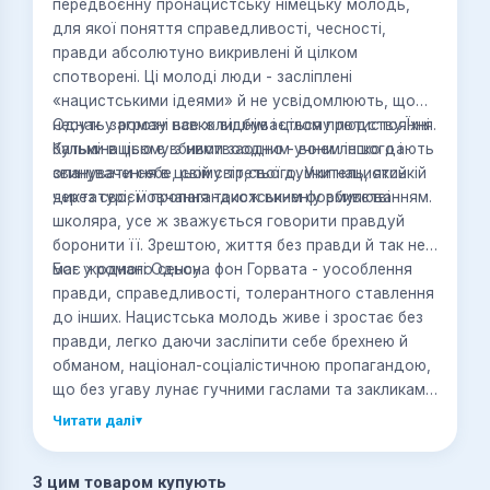
передвоєнну пронацистську німецьку молодь,
для якої поняття справедливості, чесності,
правди абсолютуно викривлені й цілком
спотворені. Ці молоді люди - засліплені
«нацистськими ідеями» й не усвідомлюють, що
несуть загрозу навколишнім і цілому людству.Їхні
Однак у романі все ж відбувається протистояння.
батьки в цьому з ними заодно - вони легко дають
Кульмінацією є вбивствоодним учнем іншого і
опанувати себе, свій світ,свої думки нацистській
звинувачення в цьому третього. Учитель, який
диктатурі, її пропагандистським формулюванням.
через своємовчання також винен у вбивстві
школяра, усе ж зважується говорити правдуй
боронити її. Зрештою, життя без правди й так не
має жодного сенсу.
Бог у романі Одьона фон Горвата - уособлення
правди, справедливості, толерантного ставлення
до інших. Нацистська молодь живе і зростає без
правди, легко даючи засліпити себе брехнею й
обманом, націонал-соціалістичною пропагандою,
що без угаву лунає гучними гаслами та закликами
з радіо, тодішнього головного масмедіа.
Читати далі
▾
З цим товаром купують