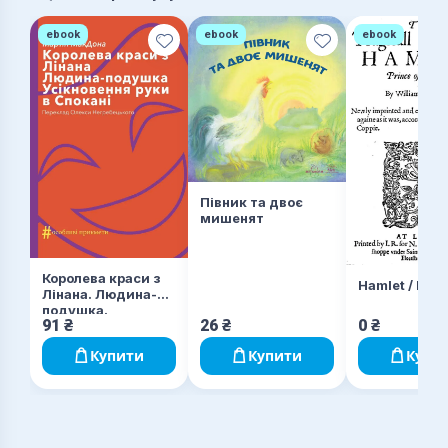
ebook
ebook
ebook
Півник та двоє
мишенят
Королева краси з
Hamlet / Гам
Лінана. Людина-
подушка.
91
₴
26
₴
0
₴
Усікновення руки в
Спокані
Купити
Купити
Купи