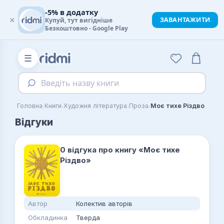
-5% в додатку
×
ЗАВАНТАЖИТИ
Купуй, тут вигідніше
Безкоштовно - Google Play
☰
Введіть назву книги
›
›
›
›
Головна
Книги
Художня література
Проза
Моє тихе Різдво
Відгуки
0 відгука про книгу «Моє тихе
Різдво»
Автор
Колектив авторів
Обкладинка
Тверда