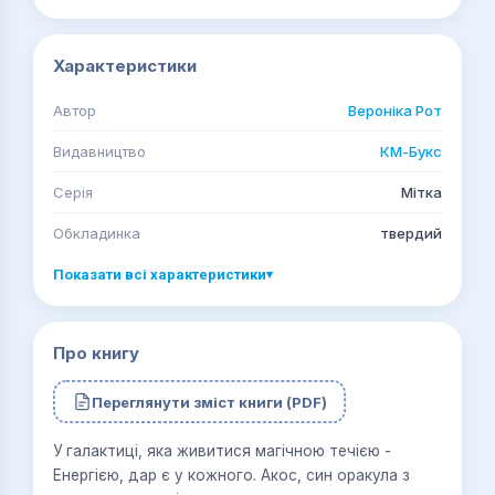
Характеристики
Автор
Вероніка Рот
Видавництво
КМ-Букс
Серія
Мітка
Обкладинка
твердий
Показати всі характеристики
▾
Про книгу
Переглянути зміст книги (PDF)
У галактиці, яка живитися магічною течією -
Енергією, дар є у кожного. Акос, син оракула з