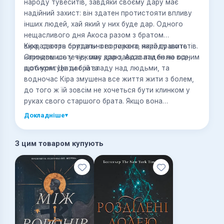
народу тувеситів, завдяки своєму дару має
надійний захист: він здатен протистояти впливу
інших людей, хай який у них буде дар. Одного
нещасливого дня Акоса разом з братом
викрадають солдати з ворожого народу шотетів.
Кіра, сестра брутального тирана, який править
Опинившись у чужому краю, Акос ладен на все,
народом шотетів, має дар завдавати болю одним
щоб урятувати брата.
дотиком. Це дає їй владу над людьми, та
водночас Кіра змушена все життя жити з болем,
до того ж їй зовсім не хочеться бути клинком у
руках свого старшого брата. Якщо вона
допоможе Акосу, який здатен звільнити її від
Докладніше
▾
болю, може, це змінить цілий світ?
З цим товаром купують