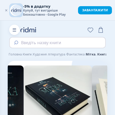
-5% в додатку
×
ЗАВАНТАЖИТИ
Купуй, тут вигідніше
Безкоштовно - Google Play
☰
Введіть назву книги
›
›
›
›
Головна
Книги
Художня література
Фантастика
Мітка. Книга 1