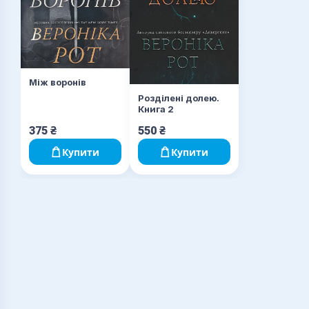
Між воронів
Розділені долею.
Книга 2
375
₴
550
₴
Купити
Купити