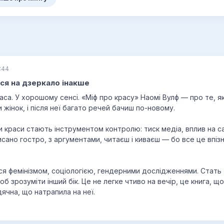
:44
ся на дзеркало інакше
аса. У хорошому сенсі. «Міф про красу» Наомі Вулф — про те, я
інок, і після неї багато речей бачиш по-новому.
и краси стають інструментом контролю: тиск медіа, вплив на са
исано гостро, з аргументами, читаєш і киваєш — бо все це впізн
ься фемінізмом, соціологією, гендерними дослідженнями. Стать
б зрозуміти інший бік. Це не легке чтиво на вечір, це книга, 
дячна, що натрапила на неї.