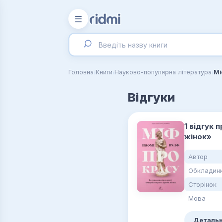
☰
›
›
›
Головна
Книги
Науково-популярна література
Мі
Відгуки
1 відгук 
жінок»
Автор
Обкладин
Сторінок
Мова
Детальн