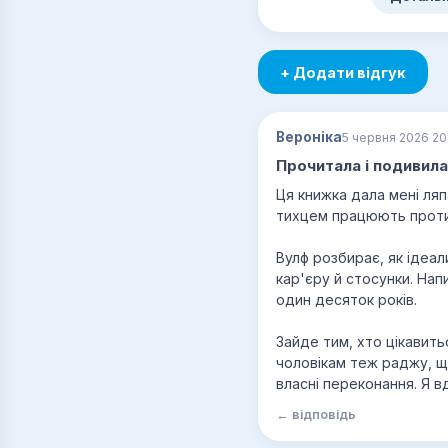
+ Додати відгук
Вероніка
5 червня 2026 20
Прочитала і подивила
Ця книжка дала мені ляп
тихцем працюють проти ж
Вулф розбирає, як ідеал
кар'єру й стосунки. Нап
один десяток років.
Зайде тим, хто цікавит
чоловікам теж раджу, що
власні переконання. Я в
← відповідь