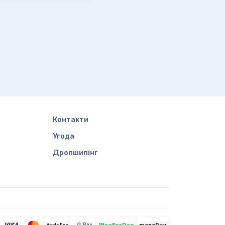
Контакти
Угода
Дропшипінг
G
Pay
monoPay