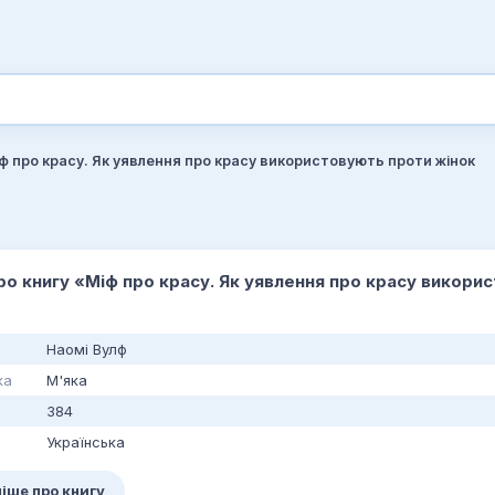
ф про красу. Як уявлення про красу використовують проти жінок
про книгу «Міф про красу. Як уявлення про красу викор
Наомі Вулф
ка
М'яка
384
Українська
іше про книгу