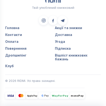
Твій улюблений книжковий
Головна
Акції та знижки
Контакти
Доставка
Оплата
Угода
Повернення
Підписка
Дропшипінг
Вішліст книжкових
бажань
Клуб
© 2026 RIDMI. Усі права захищені.
VISA
G
Pay
monoPay
Apple Pay
WayForPay