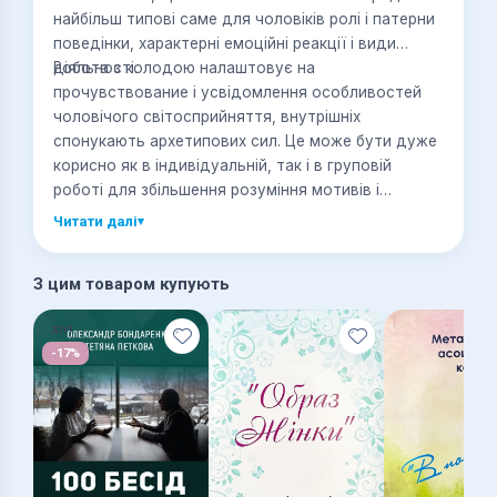
найбільш типові саме для чоловіків ролі і патерни
поведінки, характерні емоційні реакції і види
діяльності.
Робота з колодою налаштовує на
прочувствование і усвідомлення особливостей
чоловічого світосприйняття, внутрішніх
спонукають архетипових сил. Це може бути дуже
корисно як в індивідуальній, так і в груповій
роботі для збільшення розуміння мотивів і
глибинних переживань чоловіка (партнера, друга,
Читати далі
▾
колеги), в тому числі і для жінок, якими можуть
бути не знайомі подібні стани.
З цим товаром купують
Хіт!
-17%