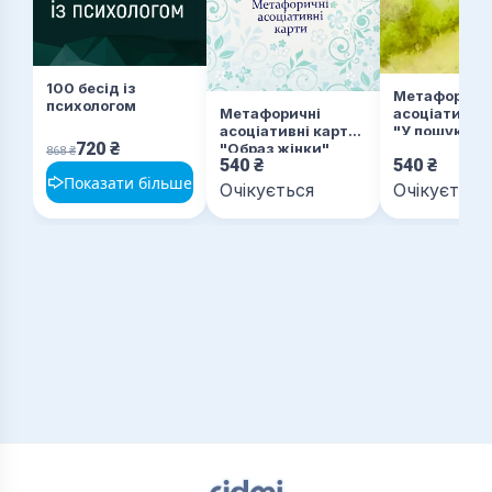
100 бесід із
Метафоричн
психологом
асоціативні 
Метафоричні
"У пошуках 
асоціативні карти
720
₴
"Образ жінки"
868
₴
540
₴
540
₴
Показати більше
Очікується
Очікується