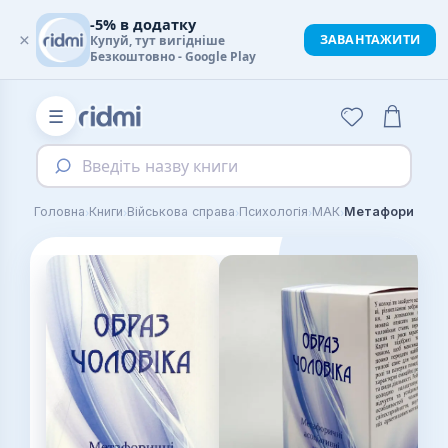
-5% в додатку
×
ЗАВАНТАЖИТИ
Купуй, тут вигідніше
Безкоштовно - Google Play
☰
Введіть назву книги
›
›
›
›
›
Головна
Книги
Військова справа
Психологія
МАК