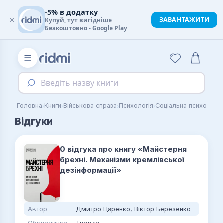
-5% в додатку
×
ЗАВАНТАЖИТИ
Купуй, тут вигідніше
Безкоштовно - Google Play
☰
Введіть назву книги
›
›
›
›
Головна
Книги
Військова справа
Психологія
Соціальна психологія
Відгуки
0 відгука про книгу «Майстерня
брехні. Механізми кремлівської
дезінформації»
Автор
Дмитро Царенко, Віктор Березенко
Обкладинка
Тверда