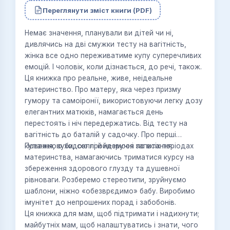
Переглянути зміст книги (PDF)
Немає значення, планували ви дітей чи ні,
дивлячись на дві смужки тесту на вагітність,
жінка все одно переживатиме купу суперечливих
емоцій. І чоловік, коли дізнається, до речі, також.
Ця книжка про реальне, живе, неідеальне
материнство. Про матеру, яка через призму
гумору та самоіронії, використовуючи легку дозу
елегантних матюків, намагається день
перестоять і ніч передержатись. Від тесту на
вагітність до баталій у садочку. Про перші
купання, зуби, соплі й незручні запитання.
Поважною ходою пройдемося по всіх періодах
материнства, намагаючись триматися курсу на
збереження здорового глузду та душевної
рівноваги. Розберемо стереотипи, зруйнуємо
шаблони, ніжно «обезврєдимо» бабу. Виробимо
імунітет до непрошених порад і забобонів.
Ця книжка для мам, щоб підтримати і надихнути;
майбутніх мам, щоб налаштуватись і знати, чого