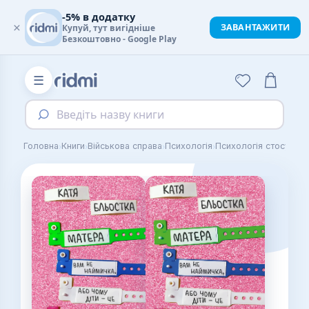
-5% в додатку
×
ЗАВАНТАЖИТИ
Купуй, тут вигідніше
Безкоштовно - Google Play
☰
Введіть назву книги
›
›
›
›
›
Головна
Книги
Військова справа
Психологія
Психологія стосунків