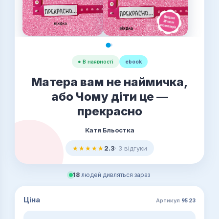
● В наявності
ebook
Матера вам не наймичка,
або Чому діти це —
прекрасно
Катя Бльостка
★★★★★
2.3
· 3 відгуки
18
людей дивляться зараз
Ціна
Артикул
9523