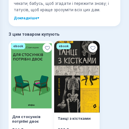
чекати; бабусь, щоб згадати і пережити знову; і
татусів, щоб краще зрозуміти всіх цих дам.
Докладніше
▾
З цим товаром купують
ebook
ebook
Для стосунків
Танці з кістками
потрібні двоє