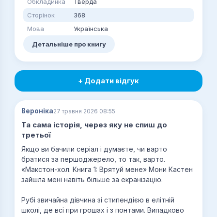
Обкладинка
Тверда
Сторінок
368
Мова
Українська
Детальніше про книгу
+ Додати відгук
Вероніка
27 травня 2026 08:55
Та сама історія, через яку не спиш до
третьої
Якщо ви бачили серіал і думаєте, чи варто
братися за першоджерело, то так, варто.
«Макстон-хол. Книга 1: Врятуй мене» Мони Кастен
зайшла мені навіть більше за екранізацію.
Рубі звичайна дівчина зі стипендією в елітній
школі, де всі при грошах і з понтами. Випадково