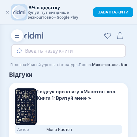
-5% в додатку
×
ЗАВАНТАЖИТИ
Купуй, тут вигідніше
Безкоштовно - Google Play
☰
Введіть назву книги
›
›
›
›
Головна
Книги
Художня література
Проза
Відгуки
1 відгук про книгу «Макстон-хол.
Книга 1: Врятуй мене »
Автор
Мона Кастен