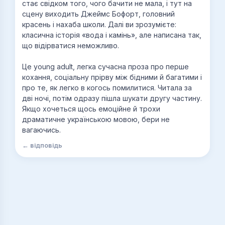
стає свідком того, чого бачити не мала, і тут на
сцену виходить Джеймс Бофорт, головний
красень і нахаба школи. Далі ви зрозумієте:
класична історія «вода і камінь», але написана так,
що відірватися неможливо.
Це young adult, легка сучасна проза про перше
кохання, соціальну прірву між бідними й багатими і
про те, як легко в когось помилитися. Читала за
дві ночі, потім одразу пішла шукати другу частину.
Якщо хочеться щось емоційне й трохи
драматичне українською мовою, бери не
вагаючись.
← відповідь