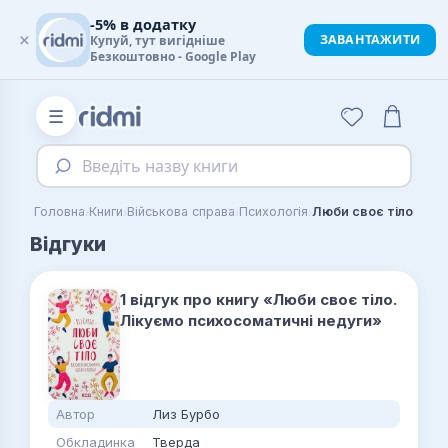
-5% в додатку
×
ЗАВАНТАЖИТИ
Купуй, тут вигідніше
Безкоштовно - Google Play
☰
Введіть назву книги
›
›
›
›
Головна
Книги
Військова справа
Психологія
Відгуки
1 відгук про книгу «Люби своє тіло.
Лікуємо психосоматичні недуги»
Автор
Лиз Бурбо
Обкладинка
Тверда