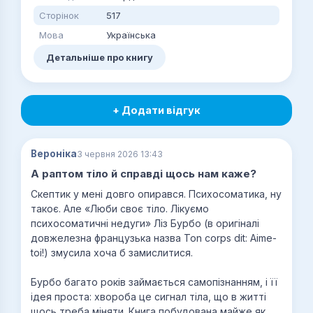
Сторінок
517
Мова
Українська
Детальніше про книгу
+ Додати відгук
Вероніка
3 червня 2026 13:43
А раптом тіло й справді щось нам каже?
Скептик у мені довго опирався. Психосоматика, ну
такоє. Але «Люби своє тіло. Лікуємо
психосоматичні недуги» Ліз Бурбо (в оригіналі
довжелезна французька назва Ton corps dit: Aime-
toi!) змусила хоча б замислитися.
Бурбо багато років займається самопізнанням, і її
ідея проста: хвороба це сигнал тіла, що в житті
щось треба міняти. Книга побудована майже як