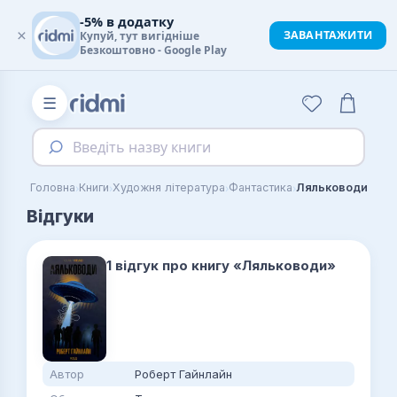
-5% в додатку
×
ЗАВАНТАЖИТИ
Купуй, тут вигідніше
Безкоштовно - Google Play
☰
Введіть назву книги
›
›
›
›
Головна
Книги
Художня література
Фантастика
Ляльководи
Відгуки
1 відгук про книгу «Ляльководи»
Автор
Роберт Гайнлайн