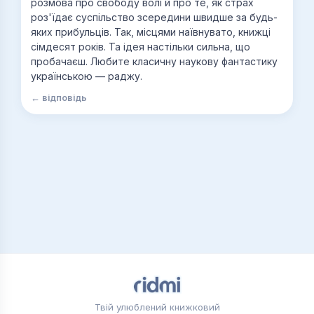
розмова про свободу волі й про те, як страх
роз'їдає суспільство зсередини швидше за будь-
яких прибульців. Так, місцями наївнувато, книжці
сімдесят років. Та ідея настільки сильна, що
пробачаєш. Любите класичну наукову фантастику
українською — раджу.
← відповідь
Твій улюблений книжковий