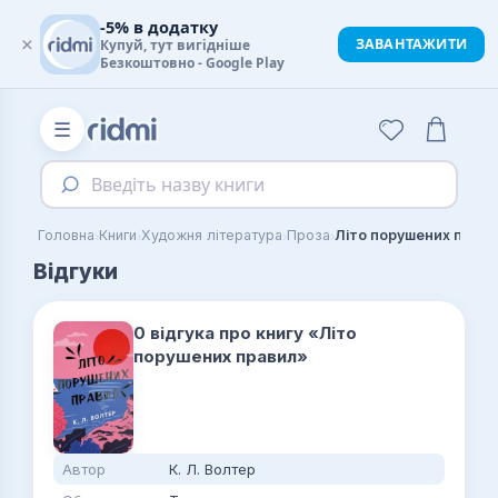
-5% в додатку
×
ЗАВАНТАЖИТИ
Купуй, тут вигідніше
Безкоштовно - Google Play
☰
Введіть назву книги
›
›
›
›
Головна
Книги
Художня література
Проза
Літо порушених прави
Відгуки
0 відгука про книгу «Літо
порушених правил»
Автор
К. Л. Волтер