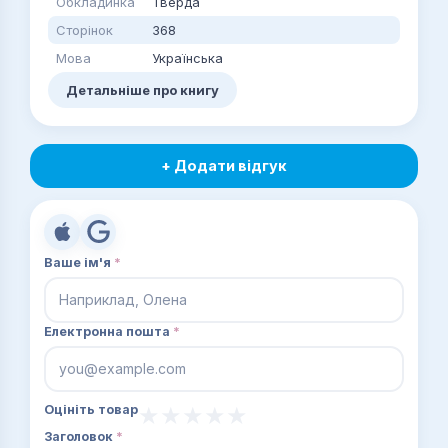
Обкладинка
Тверда
Сторінок
368
Мова
Українська
Детальніше про книгу
+ Додати відгук
Ваше ім'я
*
Електронна пошта
*
Оцініть товар
Заголовок
*