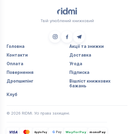
Твій улюблений книжковий
Головна
Акції та знижки
Контакти
Доставка
Оплата
Угода
Повернення
Підписка
Дропшипінг
Вішліст книжкових
бажань
Клуб
© 2026 RIDMI. Усі права захищені.
VISA
G
Pay
monoPay
Apple Pay
WayForPay