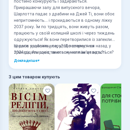
постійно конкурують і задираються.
Прикрашаючи залу для випускного вечора,
Шарлотта падає з драбини на Джей Ті, вони обоє
непритомніють… і прокидаються в одному ліжку
2037 року. Їм по тридцять, вони живуть разом,
працюють у своїй колишній школі і через тиждень
одружуються! Як вони перетворилися із запеклих
ворогів у щасливу пару? Що сталося за
Ці двоє зроблять усе, щоб повернутися назад у
тринадцять років, яких вони не пам’ятають? І
2024 рік. Але що станеться, коли їм це вдасться?
головне — як повернутися до себе
Докладніше
▾
сімнадцятилітніх?
З цим товаром купують