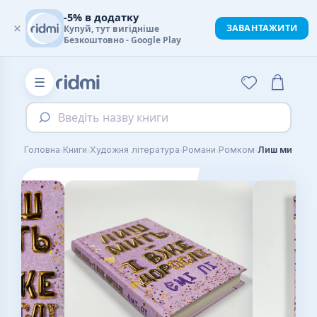
-5% в додатку
×
ЗАВАНТАЖИТИ
Купуй, тут вигідніше
Безкоштовно - Google Play
☰
Введіть назву книги
›
›
›
›
›
Головна
Книги
Художня література
Романи
Ромком
Лиш мить — 