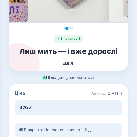
● В наявності
Лиш мить — і вже дорослі
Емі Лі
18
людей дивляться зараз
Ціна
Артикул
21913-1
326
₴
🚚 Відправка Новою поштою за 1–2 дні