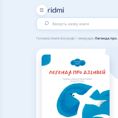
☰
›
›
›
Головна
Книги
Біографії і мемуари
Легенда про 