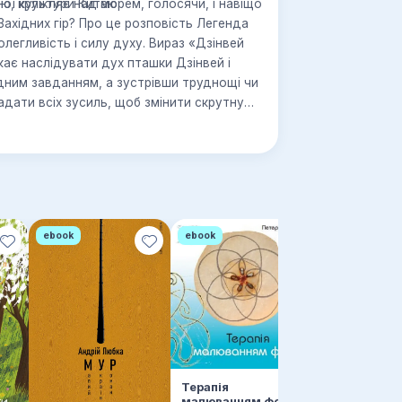
ої культури Китаю.
ю, кружляє над морем, голосячи, і навіщо
 Західних гір? Про це розповість Легенда
легливість і силу духу. Вираз «Дзінвей
ає наслідувати дух пташки Дзінвей і
дним завданням, а зустрівши труднощі чи
адати всіх зусиль, щоб змінити скрутну
ebook
ebook
Терапія
малюванням форм