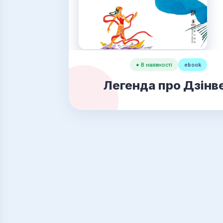
● В наявності
ebook
Легенда про Дзінв