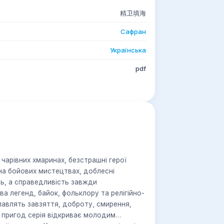
精卫填海
Сафран
Українська
pdf
 чарівних хмаринах, безстрашні герої
на бойових мистецтвах, доблесні
ь, а справедливість завжди
а легенд, байок, фольклору та релігійно-
славлять завзяття, доброту, смирення,
і пригод серія відкриває молодим