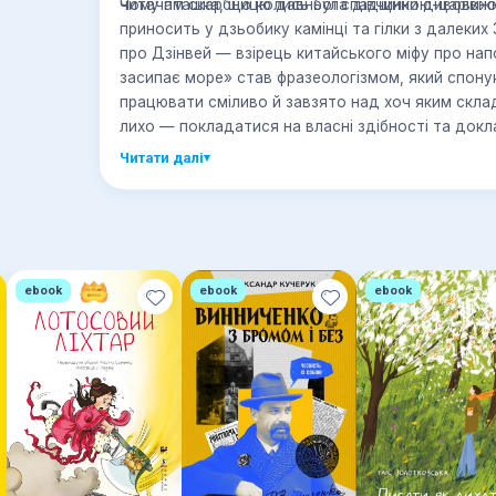
читачам скарбницю давньої спадщини дивовижн
Чому пташка, що колись була дівчинкою-царівно
приносить у дзьобику камінці та гілки з далеких
про Дзінвей — взірець китайського міфу про напо
засипає море» став фразеологізмом, який спонук
працювати сміливо й завзято над хоч яким скла
лихо — покладатися на власні здібності та докл
ситуацію, а не коритись долі.
Читати далі
▾
ebook
ebook
ebook