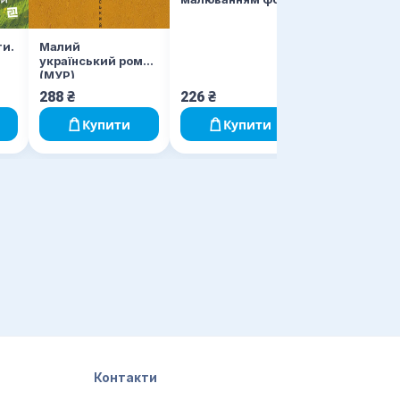
ти.
Малий
український роман
(МУР)
288
₴
226
₴
Купити
Купити
Контакти