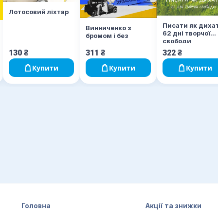
Лотосовий ліхтар
Писати як диха
Винниченко з
62 дні творчої
бромом і без
свободи
130
₴
311
₴
322
₴
Купити
Купити
Купити
Головна
Акції та знижки