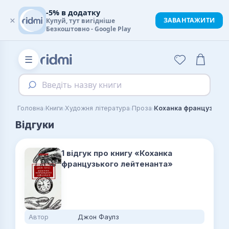
-5% в додатку
×
ЗАВАНТАЖИТИ
Купуй, тут вигідніше
Безкоштовно - Google Play
☰
Введіть назву книги
›
›
›
›
Головна
Книги
Художня література
Проза
Відгуки
1 відгук про книгу «Коханка
французького лейтенанта»
Автор
Джон Фаулз