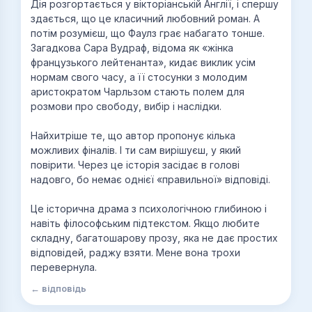
Дія розгортається у вікторіанській Англії, і спершу
здається, що це класичний любовний роман. А
потім розумієш, що Фаулз грає набагато тонше.
Загадкова Сара Вудраф, відома як «жінка
французького лейтенанта», кидає виклик усім
нормам свого часу, а її стосунки з молодим
аристократом Чарльзом стають полем для
розмови про свободу, вибір і наслідки.
Найхитріше те, що автор пропонує кілька
можливих фіналів. І ти сам вирішуєш, у який
повірити. Через це історія засідає в голові
надовго, бо немає однієї «правильної» відповіді.
Це історична драма з психологічною глибиною і
навіть філософським підтекстом. Якщо любите
складну, багатошарову прозу, яка не дає простих
відповідей, раджу взяти. Мене вона трохи
перевернула.
← відповідь