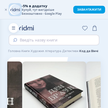
-5% в додатку
×
ЗАВАНТАЖИТИ
Купуй, тут вигідніше
Безкоштовно - Google Play
☰
Введіть назву книги
›
›
›
›
Головна
Книги
Художня література
Детективи
Код да Вінчі