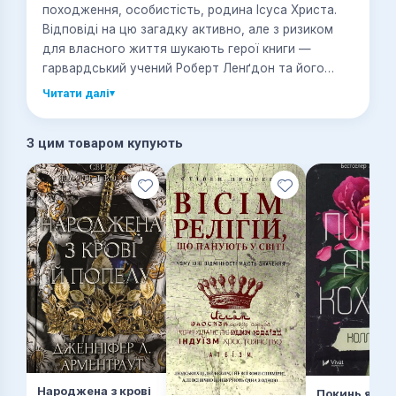
походження, особистість, родина Ісуса Христа.
Відповіді на цю загадку активно, але з ризиком
для власного життя шукають герої книги —
гарвардський учений Роберт Ленґдон та його
несподівана супутниця, криптограф Софі.
Читати далі
▾
Дивні, часом неймовірні відкриття чекають героїв
З цим товаром купують
на їхньому небезпечному шляху до істини. Але
дійти до істини чи й пощастить аж майбутнім
дітям героїв, які можуть виявитися нащадками
Ісуса Христа.
Народжена з крові
Покинь якщо