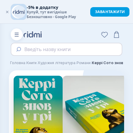
-5% в додатку
×
ЗАВАНТАЖИТИ
Купуй, тут вигідніше
Безкоштовно - Google Play
☰
Введіть назву книги
›
›
›
›
Головна
Книги
Художня література
Романи
Керрі Сото знов у грі