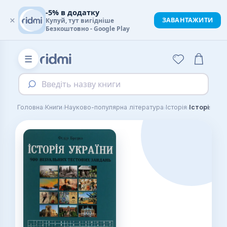
-5% в додатку
×
ЗАВАНТАЖИТИ
Купуй, тут вигідніше
Безкоштовно - Google Play
☰
Введіть назву книги
›
›
›
›
Головна
Книги
Науково-популярна література
Історія