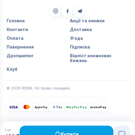
Головна
Акції та знижки
Контакти
Доставка
Оплата
Угода
Повернення
Підписка
Дропшипінг
Вішліст книжкових
бажань
Клуб
© 2026 RIDMI. Усі права захищені.
VISA
G
Pay
monoPay
Apple Pay
WayForPay
1
шт.
Купити