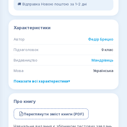
🚚 Відправка Новою поштою за 1–2 дні
Характеристики
Автор
Федір Брецко
Підзаголовок
9 клас
Видавництво
Мандрівець
Мова
Українська
Показати всі характеристики
▾
Про книгу
Переглянути зміст книги (PDF)
Навчальне видання є збірником тестових завдань