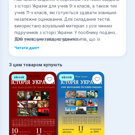
з історії України для учнів 9-х класів, а також тих
учнів 11-х класів, які готуються здавати зовнішнє
незалежне оцінювання. Для складання тестів
використано візуальний матеріал з усіх чинних
підручників з історії України. У посібнику подано
900 тестових завдань різних типів, що їх
Для учнів, учителів, студентів.
використовують у ЗНО. Застосування візуальних
Читати далі
▾
тестових завдань дає змогу закцентувати увагу
учнів на найважливіших питаннях кожної теми, а
З цим товаром купують
також самостійно підготуватися до ЗНО.
ebook
ebook