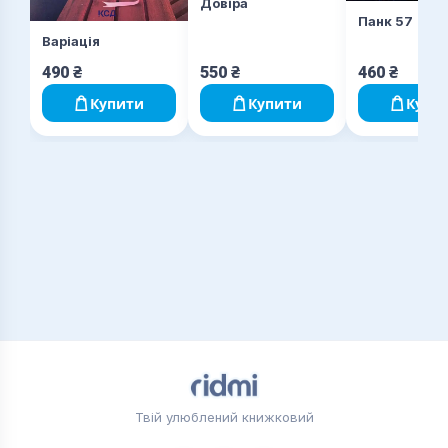
Довіра
Панк 57
Варіація
490
₴
550
₴
460
₴
Купити
Купити
Купи
Твій улюблений книжковий