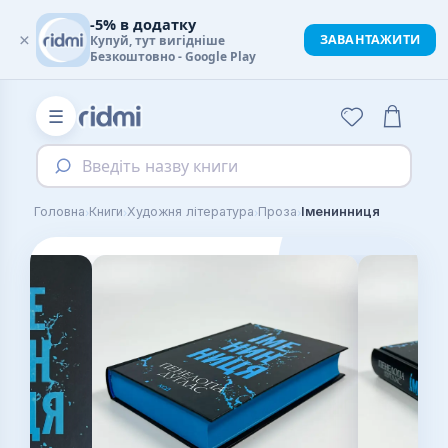
-5% в додатку
×
ЗАВАНТАЖИТИ
Купуй, тут вигідніше
Безкоштовно - Google Play
☰
Введіть назву книги
›
›
›
›
Головна
Книги
Художня література
Проза
Іменинниця