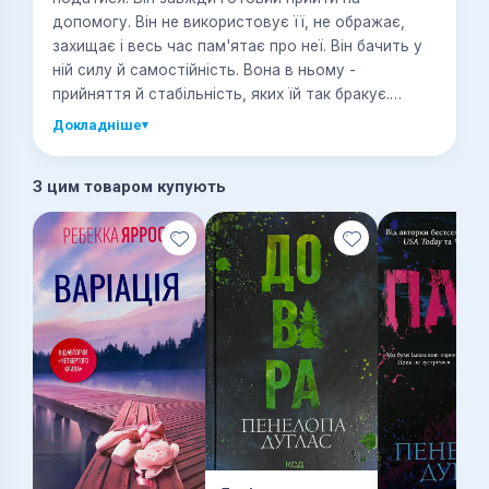
допомогу. Він не використовує її, не ображає,
захищає і весь час пам'ятає про неї. Він бачить у
ній силу й самостійність. Вона в ньому -
прийняття й стабільність, яких їй так бракує.
Джордан відчуває на собі його погляди за
Докладніше
▾
сніданком і затамовує подих, коли чує, як його
машина зупиняється у дворі.
З цим товаром купують
Їй казали, що хороших чоловіків не існує. А якщо й
зустрінеш такого - то він, ймовірно, недоступний.
Так і сталося, адже їй лише дев'ятнадцять, а
Пайку - тридцять вісім.
А ще - він батько її хлопця.
Вони не мали закохатися. Не мали навіть думати
одне про одного. Але заборона - це лише слово,
коли бажання стає сильнішим за розум.