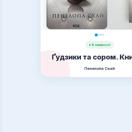
● В наявності
Ґудзики та сором. Кн
Пенелопа Скай