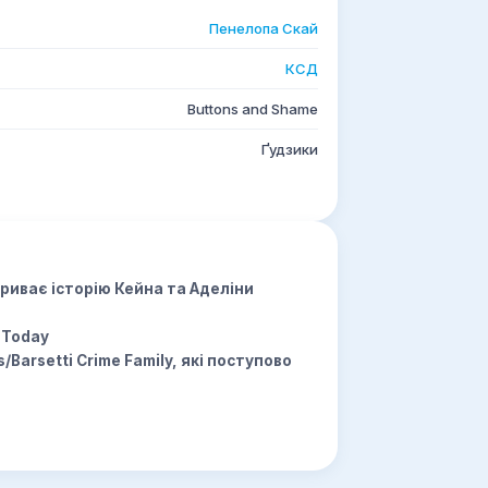
Пенелопа Скай
КСД
Buttons and Shame
Ґудзики
криває історію Кейна та Аделіни
 Today
/Barsetti Crime Family, які поступово
али спокій і злагода. І так триває, аж
імейну справу, вперше погодившись не на
 специфічну заставу…