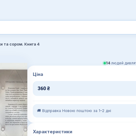
и та сором. Книга 4
14
людей дивлят
Ціна
360
₴
🚚 Відправка Новою поштою за 1–2 дні
Характеристики