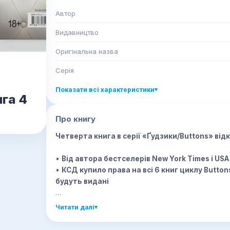
Автор
Видавництво
Оригінальна назва
Серія
Показати всі характеристики
▾
ига 4
Про книгу
Четверта книга в серії «Ґудзики/Buttons» від
•
Від автора бестселерів New York Times і USA
•
КСД купило права на всі 6 книг циклу Buttons
будуть видані
Здавалося б, у житті Кроу й Перл нарешті запанув
Читати далі
▾
доки Кейн, брат Кроу, не ставить під загрозу с
повну оплату послуг їхньої зброярні, а на дуже