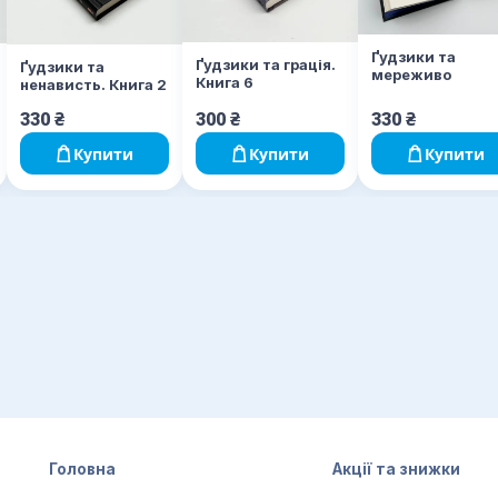
Ґудзики та
Ґудзики та грація.
Ґудзики та
мереживо
Книга 6
ненависть. Книга 2
330
₴
300
₴
330
₴
Купити
Купити
Купити
Головна
Акції та знижки