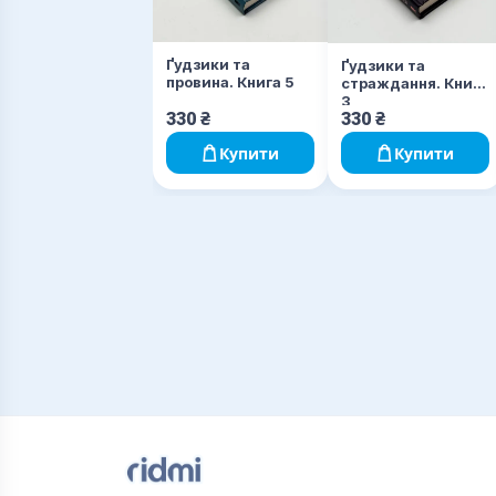
Ґудзики та
Ґудзики та
провина. Книга 5
страждання. Книга
3
330
₴
330
₴
Купити
Купити