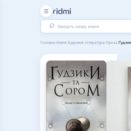
☰
›
›
›
›
Головна
Книги
Художня література
Проза
Ґудзик