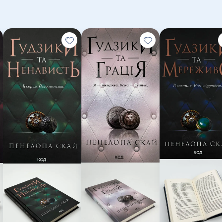
Схоже, убивство найзапеклішого ворога сім’ї Ба
чергового, іще небезпечнішого, монстра: новий
із торгівлею людьми. І лише від чарівної Аделін
молодшого Барчетті - людяність чи прагнення зб