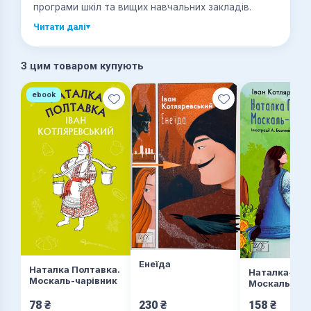
програми шкіл та вищих навчальних закладів.
Читати далі
▾
З цим товаром купують
ebook
Енеїда
Наталка Полтавка.
Наталка-Пол
Москаль-чарівник
Москаль-чар
78
₴
230
₴
158
₴