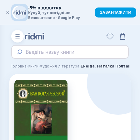
-5% в додатку
×
ЗАВАНТАЖИТИ
Купуй, тут вигідніше
Безкоштовно - Google Play
☰
Введіть назву книги
›
›
›
Головна
Книги
Художня література
Енеїда. Наталка Полтавка