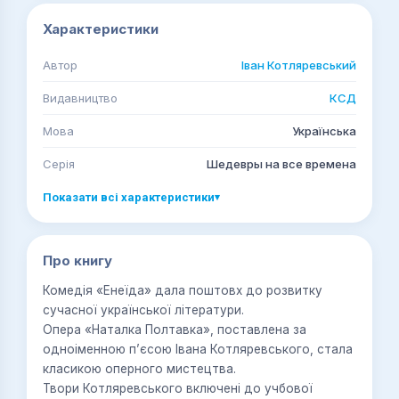
Характеристики
Автор
Іван Котляревський
Видавництво
КСД
Мова
Українська
Серія
Шедевры на все времена
Показати всі характеристики
▾
Про книгу
Комедія «Енеїда» дала поштовх до розвитку
сучасної української літератури.
Опера «Наталка Полтавка», поставлена за
одноіменною п’єсою Івана Котляревського, стала
класикою оперного мистецтва.
Твори Котляревського включені до учбової