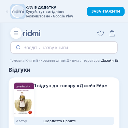
-5% в додатку
×
ЗАВАНТАЖИТИ
Купуй, тут вигідніше
Безкоштовно - Google Play
☰
Введіть назву книги
›
›
›
›
Головна
Книги
Виховання дітей
Дитяча література
Джейн Ейр
Відгуки
1 відгук до товару «Джейн Ейр»
Автор
Шарлотта Бронте