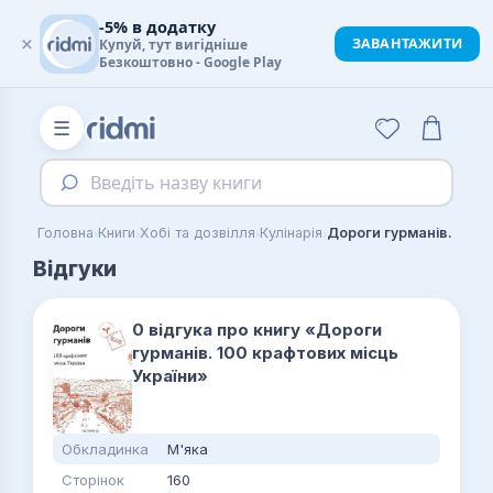
-5% в додатку
×
ЗАВАНТАЖИТИ
Купуй, тут вигідніше
Безкоштовно - Google Play
☰
Введіть назву книги
›
›
›
›
Головна
Книги
Хобі та дозвілля
Кулінарія
Відгуки
0 відгука про книгу «Дороги
гурманів. 100 крафтових місць
України»
Обкладинка
М'яка
Сторінок
160