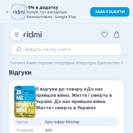
-5% в додатку
×
ЗАВАНТАЖИТИ
Купуй, тут вигідніше
Безкоштовно - Google Play
☰
Введіть назву книги
›
›
›
Головна
Книги
Науково-популярна література
Суспільство та де
Відгуки
0 відгуки до товару «До нас
прийшла війна. Життя і смерть в
Україні. До нас прийшла війна.
Життя і смерть в Україні»
Автор
Крістофер Міллер
Сторінок
400