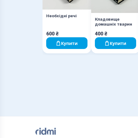
Необхідні речі
Кладовище
домашніх тварин
600
₴
400
₴
Купити
Купити