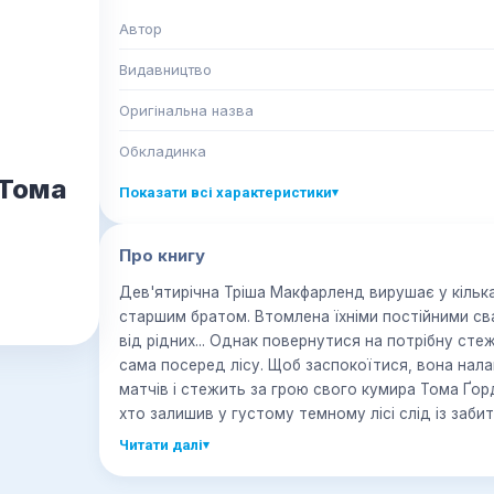
Автор
Видавництво
Оригінальна назва
Обкладинка
 Тома
Показати всі характеристики
▾
Про книгу
Дев'ятирічна Тріша Макфарленд вирушає у кілька
старшим братом. Втомлена їхніми постійними сва
від рідних... Однак повернутися на потрібну сте
сама посеред лісу. Щоб заспокоїтися, вона нал
матчів і стежить за грою свого кумира Тома Ґор
хто залишив у густому темному лісі слід із забит
наближається до неї. Він спостерігає і чекає...
Читати далі
▾