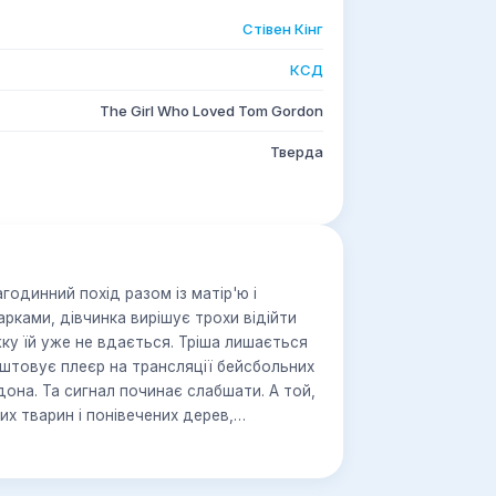
Стівен Кінг
КСД
The Girl Who Loved Tom Gordon
Тверда
годинний похід разом із матір'ю і
рками, дівчинка вирішує трохи відійти
жку їй уже не вдається. Тріша лишається
аштовує плеєр на трансляції бейсбольних
дона. Та сигнал починає слабшати. А той,
их тварин і понівечених дерев,