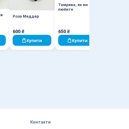
Темрява, як ви
любите
ів
Роза Меддер
600
₴
650
₴
460
₴
Купити
Купити
Очікується
Контакти