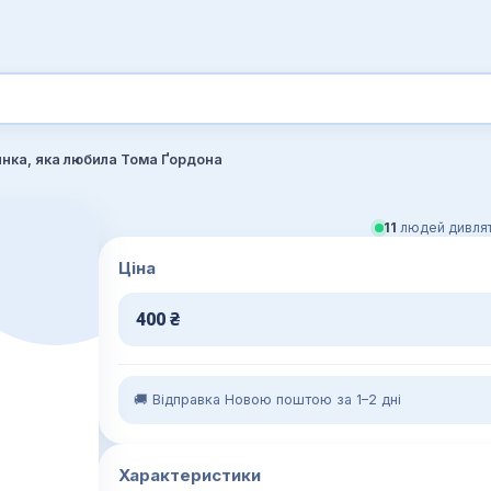
инка, яка любила Тома Ґордона
11
людей дивлят
Ціна
400
₴
🚚 Відправка Новою поштою за 1–2 дні
Характеристики