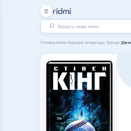
☰
›
›
›
›
Головна
Книги
Художня література
Трилер
Дівч