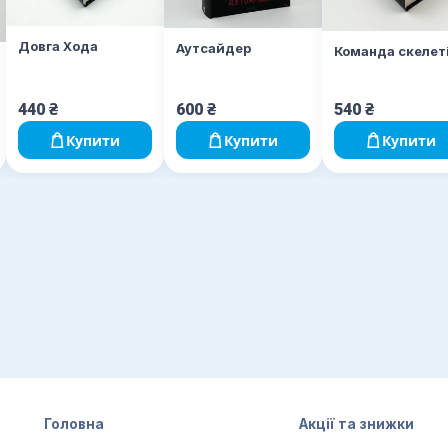
Довга Хода
Аутсайдер
Команда скелет
440
₴
600
₴
540
₴
Купити
Купити
Купити
Головна
Акції та знижки