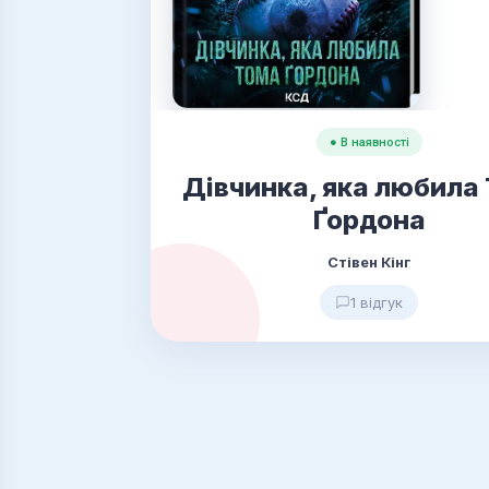
● В наявності
Дівчинка, яка любила
Ґордона
Стівен Кінг
1 відгук