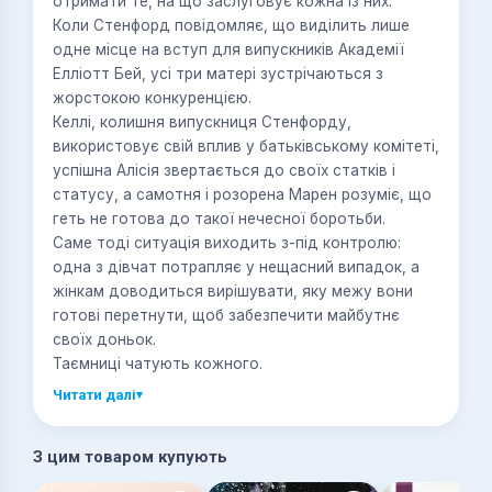
отримати те, на що заслуговує кожна із них.
Коли Стенфорд повідомляє, що виділить лише
одне місце на вступ для випускників Академії
Елліотт Бей, усі три матері зустрічаються з
жорстокою конкуренцією.
Келлі, колишня випускниця Стенфорду,
використовує свій вплив у батьківському комітеті,
успішна Алісія звертається до своїх статків і
статусу, а самотня і розорена Марен розуміє, що
геть не готова до такої нечесної боротьби.
Саме тоді ситуація виходить з-під контролю:
одна з дівчат потрапляє у нещасний випадок, а
жінкам доводиться вирішувати, яку межу вони
готові перетнути, щоб забезпечити майбутнє
своїх доньок.
Таємниці чатують кожного.
Читати далі
▾
З цим товаром купують