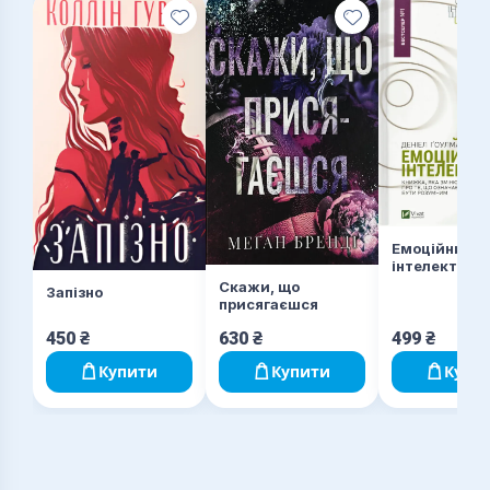
Емоційний
інтелект
Скажи, що
Запізно
присягаєшся
450
₴
630
₴
499
₴
Купити
Купити
Купи