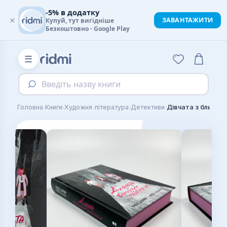
-5% в додатку
×
ЗАВАНТАЖИТИ
Купуй, тут вигідніше
Безкоштовно - Google Play
☰
Введіть назву книги
›
›
›
›
Головна
Книги
Художня література
Детективи
Дівчата з блиску