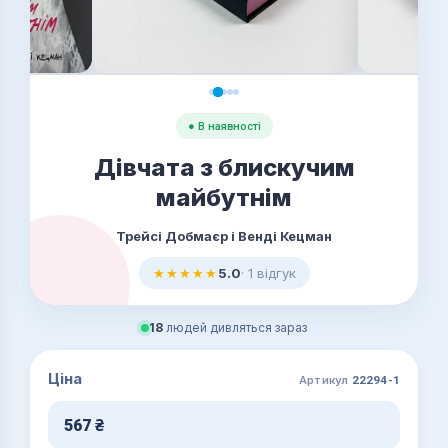
● В наявності
Дівчата з блискучим
майбутнім
Трейсі Добмаєр і Венді Кецман
★★★★★
5.0
· 1 відгук
18
людей дивляться зараз
Ціна
Артикул
22294-1
567
₴