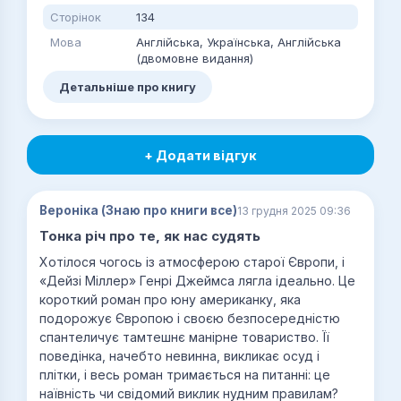
Сторінок
134
Мова
Англійська, Українська, Англійська
(двомовне видання)
Детальніше про книгу
+ Додати відгук
Вероніка (Знаю про книги все)
13 грудня 2025 09:36
Тонка річ про те, як нас судять
Хотілося чогось із атмосферою старої Європи, і
«Дейзі Міллер» Генрі Джеймса лягла ідеально. Це
короткий роман про юну американку, яка
подорожує Європою і своєю безпосередністю
спантеличує тамтешнє манірне товариство. Її
поведінка, начебто невинна, викликає осуд і
плітки, і весь роман тримається на питанні: це
наївність чи свідомий виклик нудним правилам?