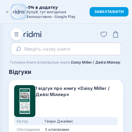
-5% в додатку
×
ЗАВАНТАЖИТИ
Купуй, тут вигідніше
Безкоштовно - Google Play
☰
Введіть назву книги
›
›
›
Головна
Книги
Білінгвальні книги
Daisy Miller / Дейзі Міллер
Відгуки
1 відгук про книгу «Daisy Miller /
Дейзі Міллер»
Автор
Генри Джеймс
Обкладинка
З клапанами