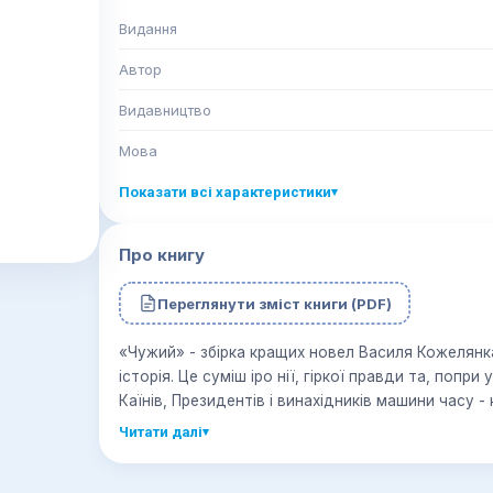
Видання
Автор
Видавництво
Мова
Показати всі характеристики
▾
Про книгу
Переглянути зміст книги (PDF)
«Чужий» - збірка кращих новел Василя Кожелянка у жанрі українська альтернативна
історія. Це суміш іро нії, гіркої правди та, попри 
Читати далі
▾