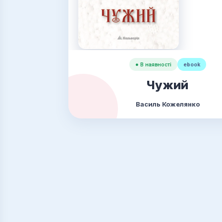
● В наявності
ebook
Чужий
Василь Кожелянко