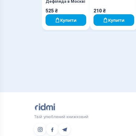
Дефіляда в Москві
525
₴
210
₴
Купити
Купити
Твій улюблений книжковий