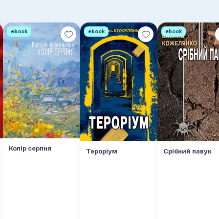
ebook
ebook
ebook
Колір серпня
Тероріум
Срібний павук