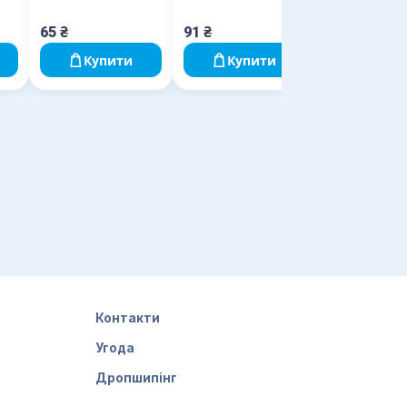
65
₴
91
₴
Купити
Купити
Контакти
Угода
Дропшипінг