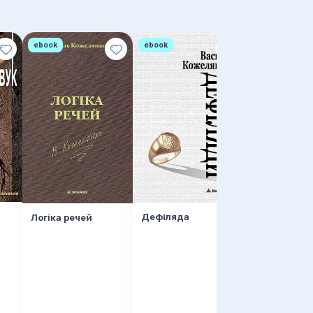
ebook
ebook
Дефіляда
Логіка речей