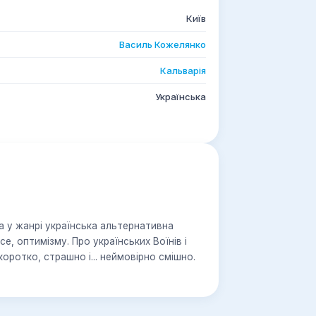
Київ
Василь Кожелянко
Кальварія
Українська
усе, оптимізму. Про українських Воїнів і
Каїнів, Президентів і винахідників машини часу - коротко, страшно і... неймовірно смішно.